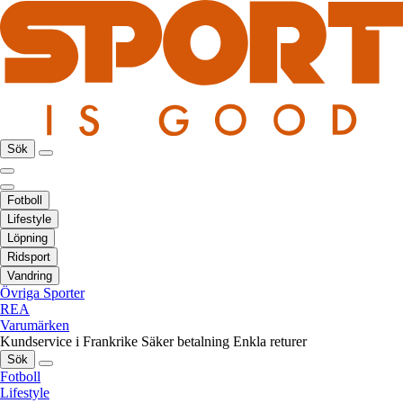
Sök
Fotboll
Lifestyle
Löpning
Ridsport
Vandring
Övriga Sporter
REA
Varumärken
Kundservice i Frankrike
Säker betalning
Enkla returer
Sök
Fotboll
Lifestyle