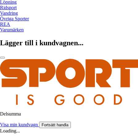
Löpning
Ridsport
Vandring
Övriga Sporter
REA
Varumärken
Lägger till i kundvagnen...
Delsumma
Visa min kundvagn
Fortsätt handla
Loading...