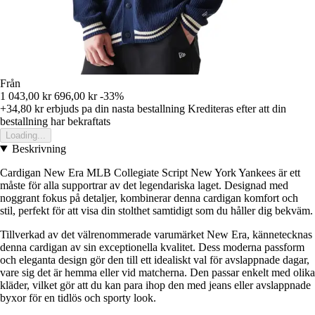
Från
1 043,00 kr
696,00 kr
-33%
+34,80 kr
erbjuds pa din nasta bestallning
Krediteras efter att din
bestallning har bekraftats
Loading...
Beskrivning
Cardigan New Era MLB Collegiate Script New York Yankees är ett
måste för alla supportrar av det legendariska laget. Designad med
noggrant fokus på detaljer, kombinerar denna cardigan komfort och
stil, perfekt för att visa din stolthet samtidigt som du håller dig bekväm.
Tillverkad av det välrenommerade varumärket New Era, kännetecknas
denna cardigan av sin exceptionella kvalitet. Dess moderna passform
och eleganta design gör den till ett idealiskt val för avslappnade dagar,
vare sig det är hemma eller vid matcherna. Den passar enkelt med olika
kläder, vilket gör att du kan para ihop den med jeans eller avslappnade
byxor för en tidlös och sporty look.