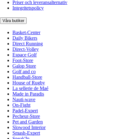
Priser och leveransalternativ
Integritetspolicy
Våra butiker
Basket-Center
Daily Bikers
Direct Running
Direct-Volley
Espace Golf
Foot-Store
Galop Store
Golf and co
Handball-Store
House of Rugby
La sellerie de Maé
Made in Paradis
Nauti-wave
On-Fight
Padel-Expert
Pecheur-Store
Pet and Garden
Slowood Interior
Smash-Expert
Sneak'In