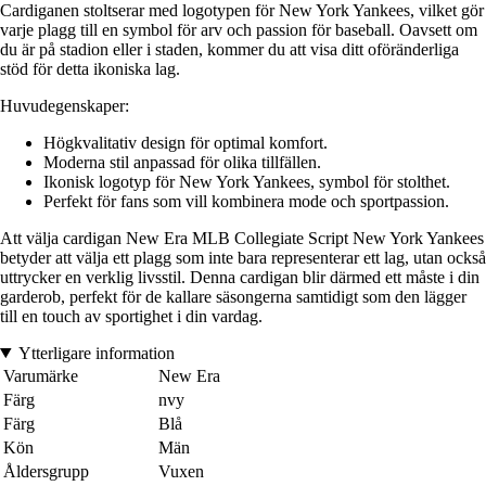
Cardiganen stoltserar med logotypen för New York Yankees, vilket gör
varje plagg till en symbol för arv och passion för baseball. Oavsett om
du är på stadion eller i staden, kommer du att visa ditt oföränderliga
stöd för detta ikoniska lag.
Huvudegenskaper:
Högkvalitativ design för optimal komfort.
Moderna stil anpassad för olika tillfällen.
Ikonisk logotyp för New York Yankees, symbol för stolthet.
Perfekt för fans som vill kombinera mode och sportpassion.
Att välja cardigan New Era MLB Collegiate Script New York Yankees
betyder att välja ett plagg som inte bara representerar ett lag, utan också
uttrycker en verklig livsstil. Denna cardigan blir därmed ett måste i din
garderob, perfekt för de kallare säsongerna samtidigt som den lägger
till en touch av sportighet i din vardag.
Ytterligare information
Varumärke
New Era
Färg
nvy
Färg
Blå
Kön
Män
Åldersgrupp
Vuxen