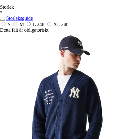
Storlek
*
Storleksguide
S
M
L
24h
XL
24h
Detta fält är obligatoriskt