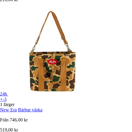
24h
+-3
1 färger
New Era
Bärbar väska
Från
746,00 kr
519,00 kr