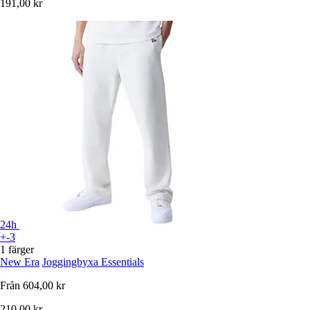
191,00 kr
24h
+-3
1 färger
New Era
Joggingbyxa Essentials
Från
604,00 kr
210,00 kr