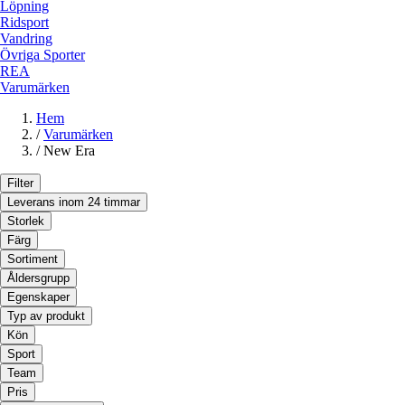
Löpning
Ridsport
Vandring
Övriga Sporter
REA
Varumärken
Hem
/
Varumärken
/
New Era
Filter
Leverans inom 24 timmar
Storlek
Färg
Sortiment
Åldersgrupp
Egenskaper
Typ av produkt
Kön
Sport
Team
Pris