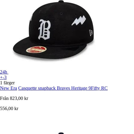
24h
+-3
1 färger
New Era
Casquette snapback Braves Heritage 9Fifty RC
Från
823,00 kr
556,00 kr