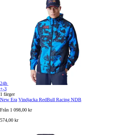
24h
+-3
1 färger
New Era
Vindjacka RedBull Racing NDB
Från
1 098,00 kr
574,00 kr