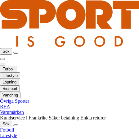
Sök
Fotboll
Lifestyle
Löpning
Ridsport
Vandring
Övriga Sporter
REA
Varumärken
Kundservice i Frankrike
Säker betalning
Enkla returer
Sök
Fotboll
Lifestyle