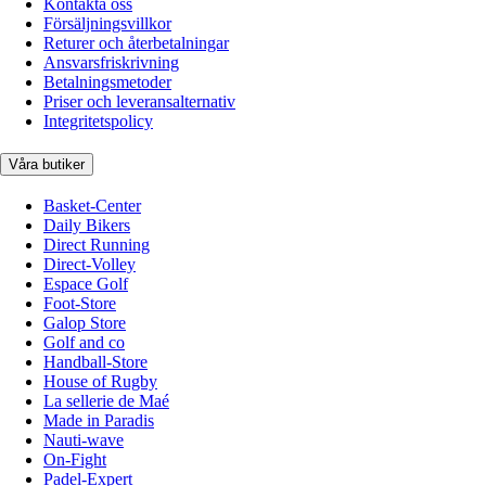
Kontakta oss
Försäljningsvillkor
Returer och återbetalningar
Ansvarsfriskrivning
Betalningsmetoder
Priser och leveransalternativ
Integritetspolicy
Våra butiker
Basket-Center
Daily Bikers
Direct Running
Direct-Volley
Espace Golf
Foot-Store
Galop Store
Golf and co
Handball-Store
House of Rugby
La sellerie de Maé
Made in Paradis
Nauti-wave
On-Fight
Padel-Expert