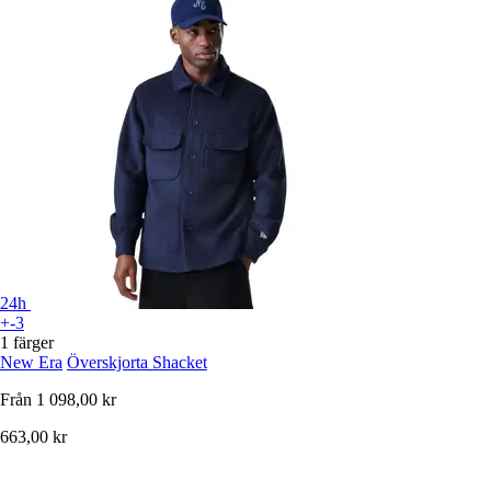
24h
+-3
1 färger
New Era
Överskjorta Shacket
Från
1 098,00 kr
663,00 kr