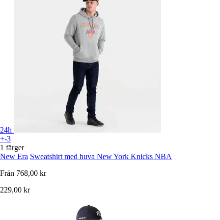
24h
+-3
1 färger
New Era
Sweatshirt med huva New York Knicks NBA
Från
768,00 kr
229,00 kr