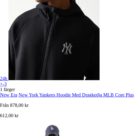
24h
+-3
1 färger
New Era
New York Yankees Hoodie Med Dragkedja MLB Core Plus
Från
878,00 kr
612,00 kr