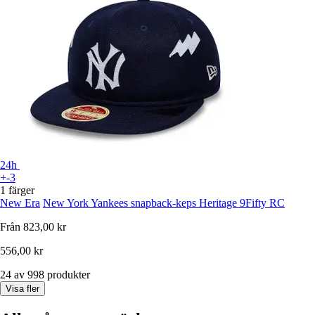
24h
+-3
1 färger
New Era
New York Yankees snapback-keps Heritage 9Fifty RC
Från
823,00 kr
556,00 kr
24 av 998 produkter
Visa fler