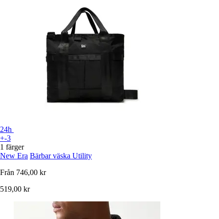
24h
+-3
1 färger
New Era
Bärbar väska Utility
Från
746,00 kr
519,00 kr