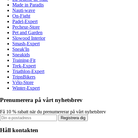
Made in Paradis
Nauti-wave
On-Fight
Padel-Expert
Pecheur-Store
Pet and Garden
Slowood Interior
Smash-Expert
Sneak'In
Sneakids
Training-Fit
Trek-Expert
Triathlon-Expert
TripnBikers
Vélo-Store
Winter-Expert
Prenumerera på vårt nyhetsbrev
Få 10 % rabatt när du prenumererar på vårt nyhetsbrev
Registrera dig
Håll kontakten