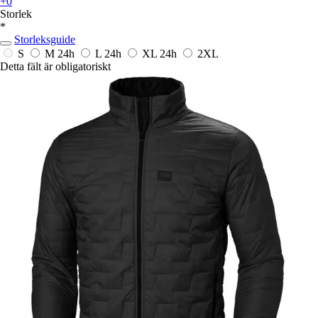
+0
Storlek
*
Storleksguide
S
M
24h
L
24h
XL
24h
2XL
Detta fält är obligatoriskt