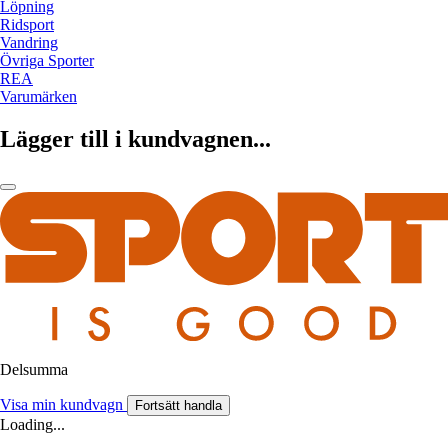
Löpning
Ridsport
Vandring
Övriga Sporter
REA
Varumärken
Lägger till i kundvagnen...
Delsumma
Visa min kundvagn
Fortsätt handla
Loading...