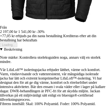
Från
2 197,00 kr
1 541,00 kr
-30%
+77,05 kr
erbjuds pa din nasta bestallning
Krediteras efter att din
bestallning har bekraftats
Loading...
Beskrivning
Note märke: Kontrollera storleksguiden noga, annars välj en storlek
mindre.
Vår LifaLoft™ isoleringsjacka erbjuder lätthet, värme och komfort.
Varm, vindavvisande och vattenresistent, vår mångsidiga isolerade
jacka har lätt och extremt komprimerbar LifaLoft™-isolering. Vi har
designat den för att ge dig värme, komfort och rörelsefrihet under
intensiva aktiviteter. Bär den ensam i svala väder eller i lager på kallare
dagar. DWR-behandlingen är PFC-fri för att skydda miljön. Jackan
tillverkas på ett miljövänligt sätt enligt en bluesign®-certifierad
tillverkningsprocess.
Fibrens innehåll: Skal: 100% Polyamid. Foder: 100% Polyamid.