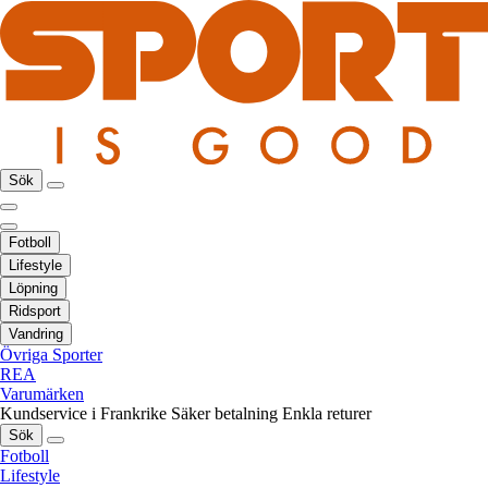
Sök
Fotboll
Lifestyle
Löpning
Ridsport
Vandring
Övriga Sporter
REA
Varumärken
Kundservice i Frankrike
Säker betalning
Enkla returer
Sök
Fotboll
Lifestyle