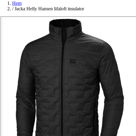
Hem
/
Jacka Helly Hansen lifaloft insulator