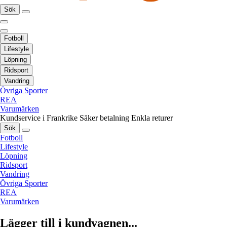
Sök
Fotboll
Lifestyle
Löpning
Ridsport
Vandring
Övriga Sporter
REA
Varumärken
Kundservice i Frankrike
Säker betalning
Enkla returer
Sök
Fotboll
Lifestyle
Löpning
Ridsport
Vandring
Övriga Sporter
REA
Varumärken
Lägger till i kundvagnen...