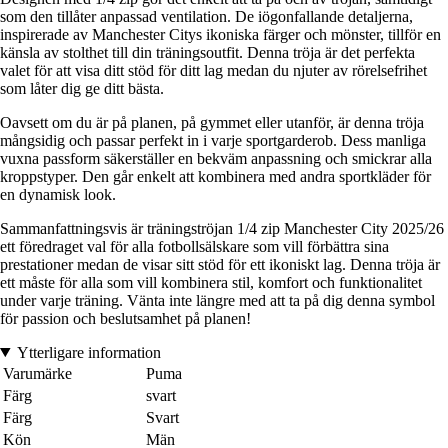
som den tillåter anpassad ventilation. De iögonfallande detaljerna,
inspirerade av Manchester Citys ikoniska färger och mönster, tillför en
känsla av stolthet till din träningsoutfit. Denna tröja är det perfekta
valet för att visa ditt stöd för ditt lag medan du njuter av rörelsefrihet
som låter dig ge ditt bästa.
Oavsett om du är på planen, på gymmet eller utanför, är denna tröja
mångsidig och passar perfekt in i varje sportgarderob. Dess manliga
vuxna passform säkerställer en bekväm anpassning och smickrar alla
kroppstyper. Den går enkelt att kombinera med andra sportkläder för
en dynamisk look.
Sammanfattningsvis är träningströjan 1/4 zip Manchester City 2025/26
ett föredraget val för alla fotbollsälskare som vill förbättra sina
prestationer medan de visar sitt stöd för ett ikoniskt lag. Denna tröja är
ett måste för alla som vill kombinera stil, komfort och funktionalitet
under varje träning. Vänta inte längre med att ta på dig denna symbol
för passion och beslutsamhet på planen!
Ytterligare information
Varumärke
Puma
Färg
svart
Färg
Svart
Kön
Män