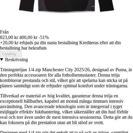
Från
823,00 kr
400,00 kr
-51%
+20,00 kr
erbjuds pa din nasta bestallning
Krediteras efter att din
bestallning har bekraftats
Loading...
Beskrivning
Träningströjan 1/4 zip Manchester City 2025/26, designad av Puma, är
den perfekta accessoaren för alla fotbollsentusiaster. Denna tröja
kombinerar prestanda och stil, vilket gör att spelarna kan sticka ut på
planen samtidigt som de erbjuder optimal komfort under träningarna.
Tillverkad av material av hög kvalitet, garanterar denna tröja en
exceptionell hållbarhet, kapabel att motstå många timmars intensiv
användning. Den avancerade teknologin som är integrerad i tyget
möjliggör effektiv fukthantering, vilket säkerställer att din hud förblir
sval och torr även under de mest intensiva sessionerna. Detta gör att du
kan fokusera på din prestation utan att bli störd av svett.
Designen med 1/4 zip gör det enkelt att ta på och av tröjan, samtidigt