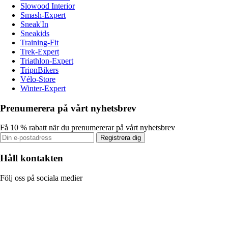
Slowood Interior
Smash-Expert
Sneak'In
Sneakids
Training-Fit
Trek-Expert
Triathlon-Expert
TripnBikers
Vélo-Store
Winter-Expert
Prenumerera på vårt nyhetsbrev
Få 10 % rabatt när du prenumererar på vårt nyhetsbrev
Registrera dig
Håll kontakten
Följ oss på sociala medier