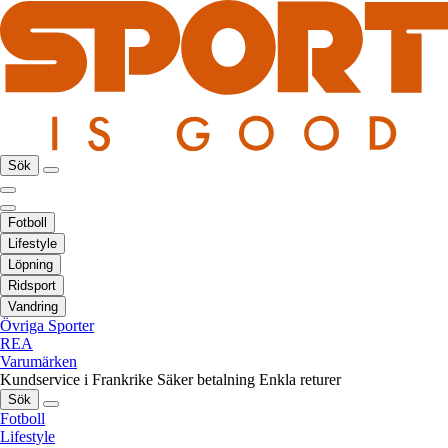
Sök
Fotboll
Lifestyle
Löpning
Ridsport
Vandring
Övriga Sporter
REA
Varumärken
Kundservice i Frankrike
Säker betalning
Enkla returer
Sök
Fotboll
Lifestyle