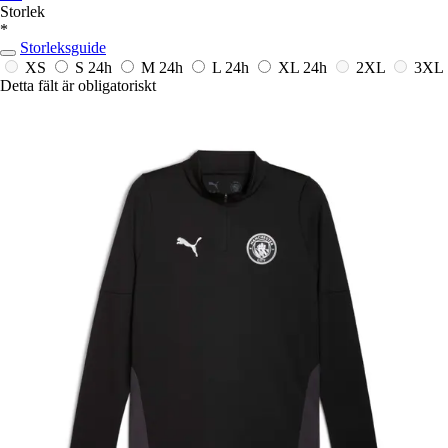
Storlek
*
Storleksguide
XS
S
24h
M
24h
L
24h
XL
24h
2XL
3XL
Detta fält är obligatoriskt