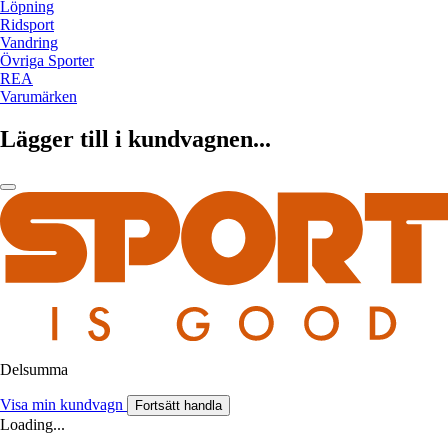
Löpning
Ridsport
Vandring
Övriga Sporter
REA
Varumärken
Lägger till i kundvagnen...
Delsumma
Visa min kundvagn
Fortsätt handla
Loading...