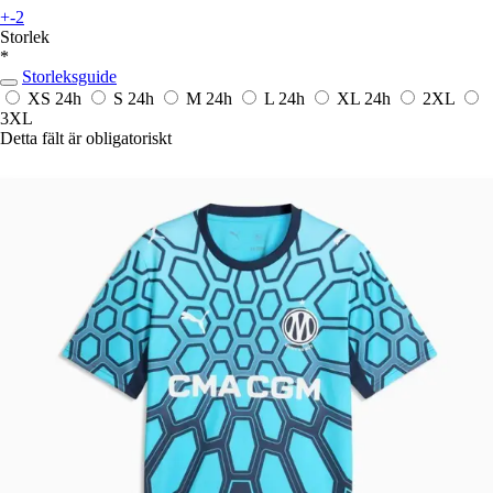
+-2
Storlek
*
Storleksguide
XS
24h
S
24h
M
24h
L
24h
XL
24h
2XL
3XL
Detta fält är obligatoriskt