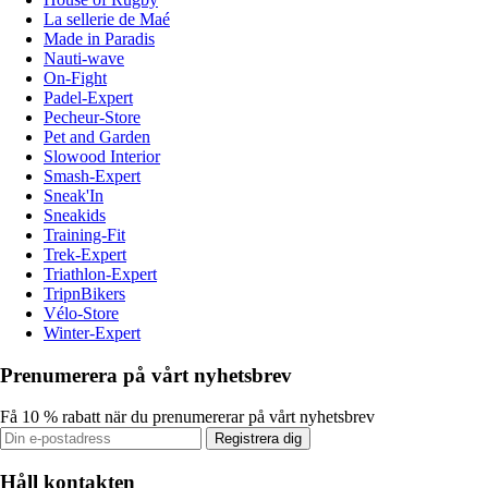
La sellerie de Maé
Made in Paradis
Nauti-wave
On-Fight
Padel-Expert
Pecheur-Store
Pet and Garden
Slowood Interior
Smash-Expert
Sneak'In
Sneakids
Training-Fit
Trek-Expert
Triathlon-Expert
TripnBikers
Vélo-Store
Winter-Expert
Prenumerera på vårt nyhetsbrev
Få 10 % rabatt när du prenumererar på vårt nyhetsbrev
Registrera dig
Håll kontakten