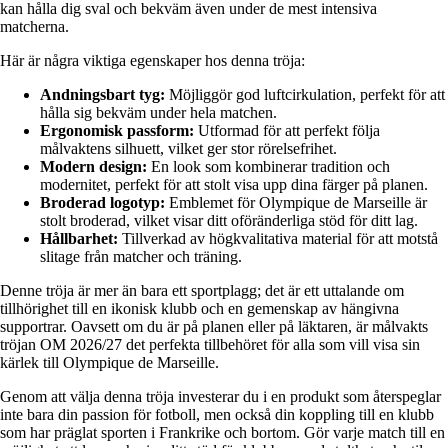
kan hålla dig sval och bekväm även under de mest intensiva
matcherna.
Här är några viktiga egenskaper hos denna tröja:
Andningsbart tyg:
Möjliggör god luftcirkulation, perfekt för att
hålla sig bekväm under hela matchen.
Ergonomisk passform:
Utformad för att perfekt följa
målvaktens silhuett, vilket ger stor rörelsefrihet.
Modern design:
En look som kombinerar tradition och
modernitet, perfekt för att stolt visa upp dina färger på planen.
Broderad logotyp:
Emblemet för Olympique de Marseille är
stolt broderad, vilket visar ditt oföränderliga stöd för ditt lag.
Hållbarhet:
Tillverkad av högkvalitativa material för att motstå
slitage från matcher och träning.
Denne tröja är mer än bara ett sportplagg; det är ett uttalande om
tillhörighet till en ikonisk klubb och en gemenskap av hängivna
supportrar. Oavsett om du är på planen eller på läktaren, är målvakts
tröjan OM 2026/27 det perfekta tillbehöret för alla som vill visa sin
kärlek till Olympique de Marseille.
Genom att välja denna tröja investerar du i en produkt som återspeglar
inte bara din passion för fotboll, men också din koppling till en klubb
som har präglat sporten i Frankrike och bortom. Gör varje match till en