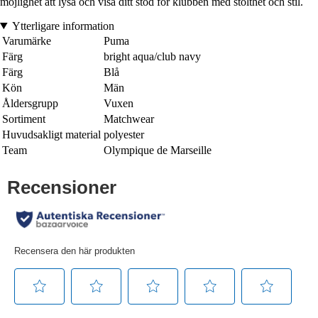
möjlighet att lysa och visa ditt stöd för klubben med stolthet och stil.
Ytterligare information
Varumärke
Puma
Färg
bright aqua/club navy
Färg
Blå
Kön
Män
Åldersgrupp
Vuxen
Sortiment
Matchwear
Huvudsakligt material
polyester
Team
Olympique de Marseille