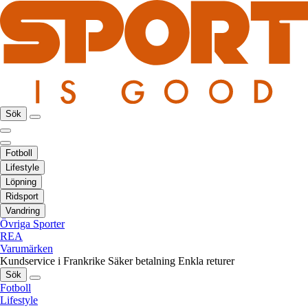
Sök
Fotboll
Lifestyle
Löpning
Ridsport
Vandring
Övriga Sporter
REA
Varumärken
Kundservice i Frankrike
Säker betalning
Enkla returer
Sök
Fotboll
Lifestyle