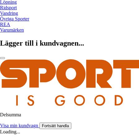
Löpning
Ridsport
Vandring
Övriga Sporter
REA
Varumärken
Lägger till i kundvagnen...
Delsumma
Visa min kundvagn
Fortsätt handla
Loading...