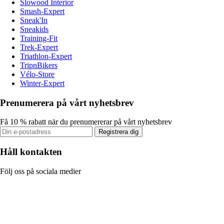
Slowood Interior
Smash-Expert
Sneak'In
Sneakids
Training-Fit
Trek-Expert
Triathlon-Expert
TripnBikers
Vélo-Store
Winter-Expert
Prenumerera på vårt nyhetsbrev
Få 10 % rabatt när du prenumererar på vårt nyhetsbrev
Registrera dig
Håll kontakten
Följ oss på sociala medier