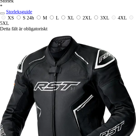
Storlek
*
Storleksguide
XS
S
24h
M
L
XL
2XL
3XL
4XL
5XL
Detta fält är obligatoriskt