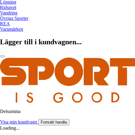
Löpning
Ridsport
Vandring
Övriga Sporter
REA
Varumärken
Lägger till i kundvagnen...
Delsumma
Visa min kundvagn
Fortsätt handla
Loading...