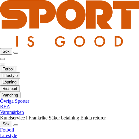
Sök
Fotboll
Lifestyle
Löpning
Ridsport
Vandring
Övriga Sporter
REA
Varumärken
Kundservice i Frankrike
Säker betalning
Enkla returer
Sök
Fotboll
Lifestyle