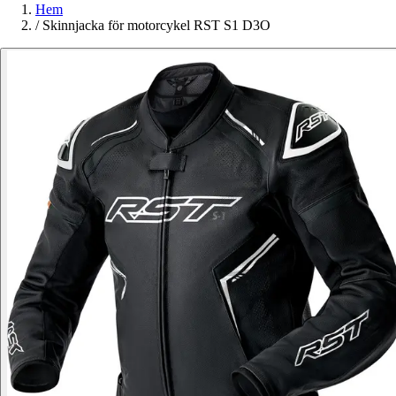
Hem
/
Skinnjacka för motorcykel RST S1 D3O