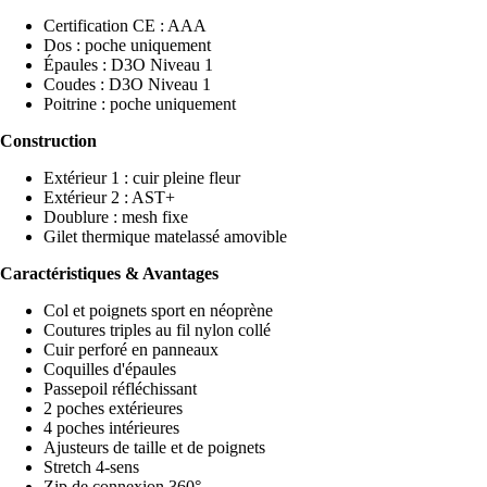
Certification CE : AAA
Dos : poche uniquement
Épaules : D3O Niveau 1
Coudes : D3O Niveau 1
Poitrine : poche uniquement
Construction
Extérieur 1 : cuir pleine fleur
Extérieur 2 : AST+
Doublure : mesh fixe
Gilet thermique matelassé amovible
Caractéristiques & Avantages
Col et poignets sport en néoprène
Coutures triples au fil nylon collé
Cuir perforé en panneaux
Coquilles d'épaules
Passepoil réfléchissant
2 poches extérieures
4 poches intérieures
Ajusteurs de taille et de poignets
Stretch 4-sens
Zip de connexion 360°