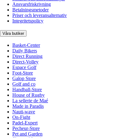
Ansvarsfriskrivning
Betalningsmetoder
Priser och leveransalternativ
Integritetspolicy
Våra butiker
Basket-Center
Daily Bikers
Direct Running
Direct-Volley
Espace Golf
Foot-Store
Galop Store
Golf and co
Handball-Store
House of Rugby
La sellerie de Maé
Made in Paradis
Nauti-wave
On-Fight
Padel-Expert
Pecheur-Store
Pet and Garden