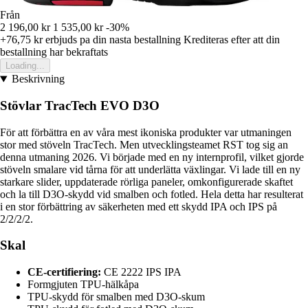
Från
2 196,00 kr
1 535,00 kr
-30%
+76,75 kr
erbjuds pa din nasta bestallning
Krediteras efter att din
bestallning har bekraftats
Loading...
Beskrivning
Stövlar TracTech EVO D3O
För att förbättra en av våra mest ikoniska produkter var utmaningen
stor med stöveln TracTech. Men utvecklingsteamet RST tog sig an
denna utmaning 2026. Vi började med en ny internprofil, vilket gjorde
stöveln smalare vid tårna för att underlätta växlingar. Vi lade till en ny
starkare slider, uppdaterade rörliga paneler, omkonfigurerade skaftet
och la till D3O-skydd vid smalben och fotled. Hela detta har resulterat
i en stor förbättring av säkerheten med ett skydd IPA och IPS på
2/2/2/2.
Skal
CE-certifiering:
CE 2222 IPS IPA
Formgjuten TPU-hälkåpa
TPU-skydd för smalben med D3O-skum