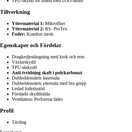
TPU-skydd för fotled med D3O-skum
Tillverkning
Yttermaterial 1:
Mikrofiber
Yttermaterial 2:
RS- ProTex
Foder:
Komfort mesh
Egenskaper och Fördelar
Dragkedjestängning med krok och rem
Växlarskydd
TPU-tåskydd
Anti-tvridning skaft i polykarbonat
Dubbeldensitets innersula
Dubbeldensitets yttersula med bra grepp
Ledad fotledsstöd
Förstärkt skyddslåda
Ventilation: Perforerat läder
Profil
Tävling