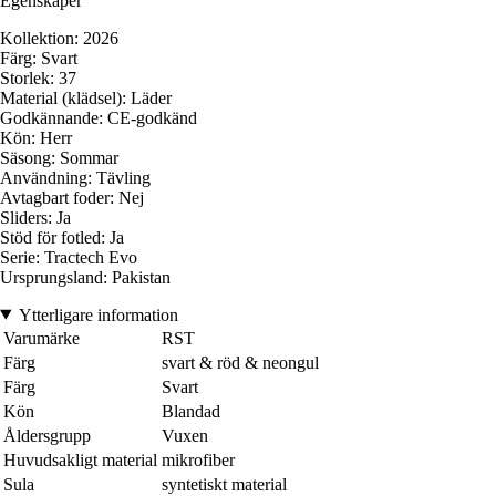
Egenskaper
Kollektion: 2026
Färg: Svart
Storlek: 37
Material (klädsel): Läder
Godkännande: CE-godkänd
Kön: Herr
Säsong: Sommar
Användning: Tävling
Avtagbart foder: Nej
Sliders: Ja
Stöd för fotled: Ja
Serie: Tractech Evo
Ursprungsland: Pakistan
Ytterligare information
Varumärke
RST
Färg
svart & röd & neongul
Färg
Svart
Kön
Blandad
Åldersgrupp
Vuxen
Huvudsakligt material
mikrofiber
Sula
syntetiskt material