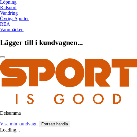
Löpning
Ridsport
Vandring
Övriga Sporter
REA
Varumärken
Lägger till i kundvagnen...
Delsumma
Visa min kundvagn
Fortsätt handla
Loading...