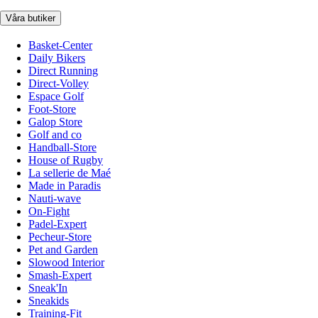
Våra butiker
Basket-Center
Daily Bikers
Direct Running
Direct-Volley
Espace Golf
Foot-Store
Galop Store
Golf and co
Handball-Store
House of Rugby
La sellerie de Maé
Made in Paradis
Nauti-wave
On-Fight
Padel-Expert
Pecheur-Store
Pet and Garden
Slowood Interior
Smash-Expert
Sneak'In
Sneakids
Training-Fit