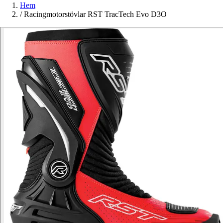
Hem
/
Racingmotorstövlar RST TracTech Evo D3O