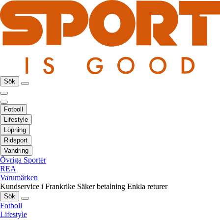
Sök
Fotboll
Lifestyle
Löpning
Ridsport
Vandring
Övriga Sporter
REA
Varumärken
Kundservice i Frankrike
Säker betalning
Enkla returer
Sök
Fotboll
Lifestyle