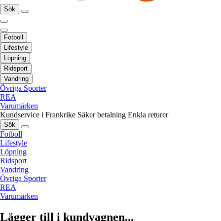
Sök
Fotboll
Lifestyle
Löpning
Ridsport
Vandring
Övriga Sporter
REA
Varumärken
Kundservice i Frankrike
Säker betalning
Enkla returer
Sök
Fotboll
Lifestyle
Löpning
Ridsport
Vandring
Övriga Sporter
REA
Varumärken
Lägger till i kundvagnen...