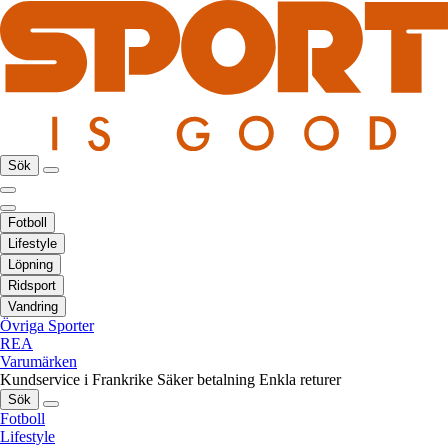
Sök
Fotboll
Lifestyle
Löpning
Ridsport
Vandring
Övriga Sporter
REA
Varumärken
Kundservice i Frankrike
Säker betalning
Enkla returer
Sök
Fotboll
Lifestyle