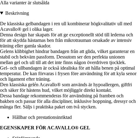
Alla varianter är slutsålda
Beskrivning
De klassiska gelbandagen i ren ull kombinerar högkvalitativ ull med
Acavallo® gel i olika lager.
Denna design har skapats för att ge exceptionellt stöd till lederna och
för att skydda hästarnas ben från mikrotrauman orsakade av intensiv
träning eller gamla skador.
Gelens klibbighet hindrar bandagen från att glida, vilket garanterar en
stabil och bekväm passform. Dessutom ser den perfekta unionen
mellan gel och ull till att det inte finns någon överdriven tjocklek.
Gel- och ullbandagen är också idealiska för att hålla benen på optimal
temperatur. De kan förvaras i frysen före användning för att kyla senor
och ligament efter träning.
Den klassiska gelén Acavallo® som används är hypoallergen, giftfri
och säker för hästens hud, vilket möjliggör direkt kontakt.
Dessa bandage rekommenderas för användning på framben och
bakben och passar för alla discipliner, inklusive hoppning, dressyr och
många fler. Säljs i praktiska paket om två stycken.
Hållbar och prestationsinriktad
EGENSKAPER FÖR ACAVALLO® GEL