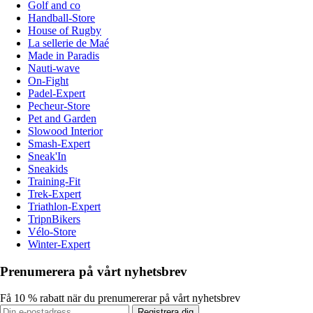
Golf and co
Handball-Store
House of Rugby
La sellerie de Maé
Made in Paradis
Nauti-wave
On-Fight
Padel-Expert
Pecheur-Store
Pet and Garden
Slowood Interior
Smash-Expert
Sneak'In
Sneakids
Training-Fit
Trek-Expert
Triathlon-Expert
TripnBikers
Vélo-Store
Winter-Expert
Prenumerera på vårt nyhetsbrev
Få 10 % rabatt när du prenumererar på vårt nyhetsbrev
Registrera dig