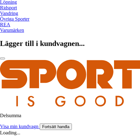
Löpning
Ridsport
Vandring
Övriga Sporter
REA
Varumärken
Lägger till i kundvagnen...
Delsumma
Visa min kundvagn
Fortsätt handla
Loading...