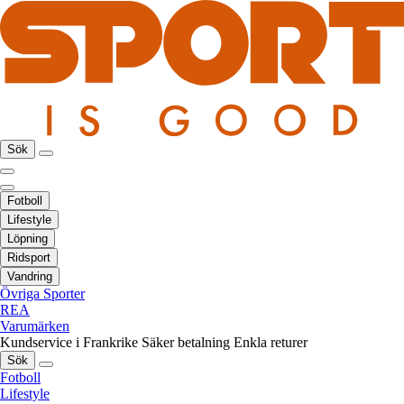
Sök
Fotboll
Lifestyle
Löpning
Ridsport
Vandring
Övriga Sporter
REA
Varumärken
Kundservice i Frankrike
Säker betalning
Enkla returer
Sök
Fotboll
Lifestyle