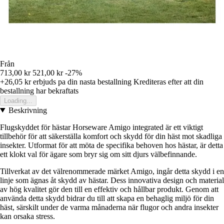
Från
713,00 kr
521,00 kr
-27%
+26,05 kr
erbjuds pa din nasta bestallning
Krediteras efter att din
bestallning har bekraftats
Loading...
Beskrivning
Flugskyddet för hästar Horseware Amigo integrated är ett viktigt
tillbehör för att säkerställa komfort och skydd för din häst mot skadliga
insekter. Utformat för att möta de specifika behoven hos hästar, är detta
ett klokt val för ägare som bryr sig om sitt djurs välbefinnande.
Tillverkat av det välrenommerade märket Amigo, ingår detta skydd i en
linje som ägnas åt skydd av hästar. Dess innovativa design och material
av hög kvalitet gör den till en effektiv och hållbar produkt. Genom att
använda detta skydd bidrar du till att skapa en behaglig miljö för din
häst, särskilt under de varma månaderna när flugor och andra insekter
kan orsaka stress.