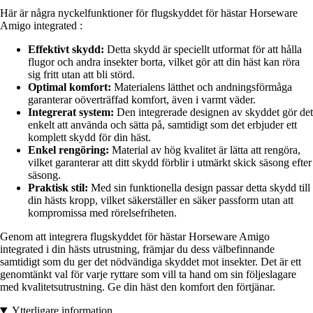
Här är några nyckelfunktioner för flugskyddet för hästar Horseware
Amigo integrated :
Effektivt skydd:
Detta skydd är speciellt utformat för att hålla
flugor och andra insekter borta, vilket gör att din häst kan röra
sig fritt utan att bli störd.
Optimal komfort:
Materialens lätthet och andningsförmåga
garanterar oöverträffad komfort, även i varmt väder.
Integrerat system:
Den integrerade designen av skyddet gör det
enkelt att använda och sätta på, samtidigt som det erbjuder ett
komplett skydd för din häst.
Enkel rengöring:
Material av hög kvalitet är lätta att rengöra,
vilket garanterar att ditt skydd förblir i utmärkt skick säsong efter
säsong.
Praktisk stil:
Med sin funktionella design passar detta skydd till
din hästs kropp, vilket säkerställer en säker passform utan att
kompromissa med rörelsefriheten.
Genom att integrera flugskyddet för hästar Horseware Amigo
integrated i din hästs utrustning, främjar du dess välbefinnande
samtidigt som du ger det nödvändiga skyddet mot insekter. Det är ett
genomtänkt val för varje ryttare som vill ta hand om sin följeslagare
med kvalitetsutrustning. Ge din häst den komfort den förtjänar.
Ytterligare information