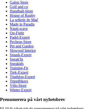
Galop Store
Golf and co
Handball-Store
House of Rugby
La sellerie de Maé
Made in Paradis
Nauti-wave
On-Fight
Padel-Expert
Pecheur-Store
Pet and Garden
Slowood Interior
Smash-Expert
Sneak'In
Sneakids
Training-Fit
Trek-Expert
Triathlon-Expert
TripnBikers
Vélo-Store
Winter-Expert
Prenumerera på vårt nyhetsbrev
Få 10 % rabatt när du prenumererar på vårt nyhetsbrev