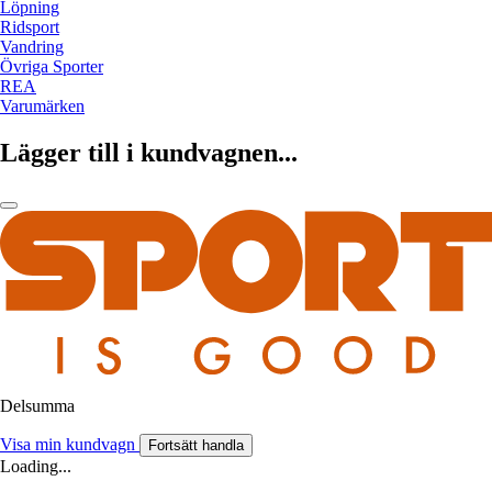
Löpning
Ridsport
Vandring
Övriga Sporter
REA
Varumärken
Lägger till i kundvagnen...
Delsumma
Visa min kundvagn
Fortsätt handla
Loading...