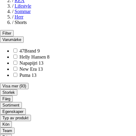
/
REA
/
Lifestyle
/
Sommar
/
Herr
/
Shorts
Filter
Varumärke
47Brand
9
Helly Hansen
8
Napapijri
13
New Era
13
Puma
13
Visa mer
(93)
Storlek
Färg
Sortiment
Egenskaper
Typ av produkt
Kön
Team