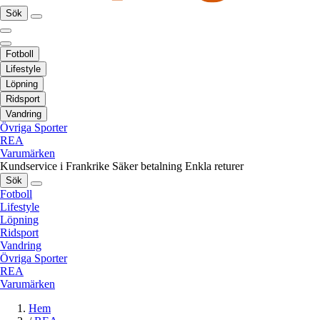
Sök
Fotboll
Lifestyle
Löpning
Ridsport
Vandring
Övriga Sporter
REA
Varumärken
Kundservice i Frankrike
Säker betalning
Enkla returer
Sök
Fotboll
Lifestyle
Löpning
Ridsport
Vandring
Övriga Sporter
REA
Varumärken
Hem