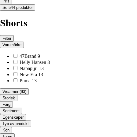
Pris
Se 544 produkter
Shorts
Filter
Varumärke
47Brand
9
Helly Hansen
8
Napapijri
13
New Era
13
Puma
13
Visa mer
(93)
Storlek
Färg
Sortiment
Egenskaper
Typ av produkt
Kön
Team