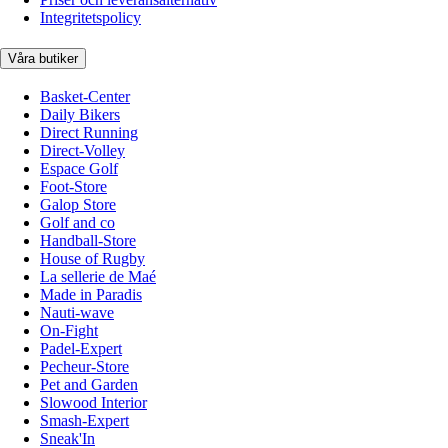
Integritetspolicy
Våra butiker
Basket-Center
Daily Bikers
Direct Running
Direct-Volley
Espace Golf
Foot-Store
Galop Store
Golf and co
Handball-Store
House of Rugby
La sellerie de Maé
Made in Paradis
Nauti-wave
On-Fight
Padel-Expert
Pecheur-Store
Pet and Garden
Slowood Interior
Smash-Expert
Sneak'In