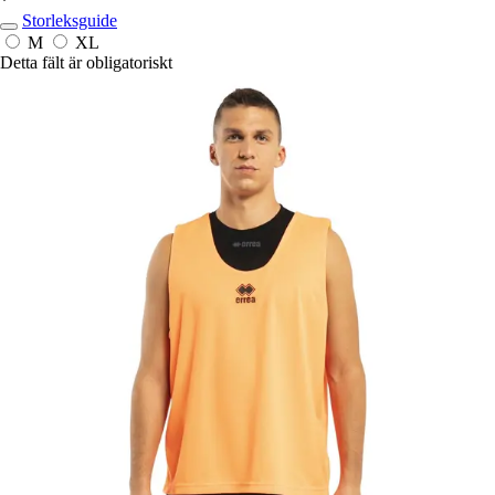
*
Storleksguide
M
XL
Detta fält är obligatoriskt