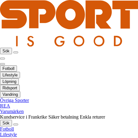
Sök
Fotboll
Lifestyle
Löpning
Ridsport
Vandring
Övriga Sporter
REA
Varumärken
Kundservice i Frankrike
Säker betalning
Enkla returer
Sök
Fotboll
Lifestyle