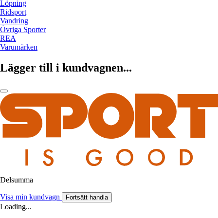
Löpning
Ridsport
Vandring
Övriga Sporter
REA
Varumärken
Lägger till i kundvagnen...
Delsumma
Visa min kundvagn
Fortsätt handla
Loading...