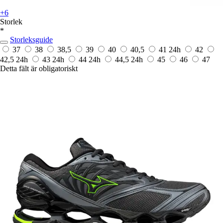
+6
Storlek
*
Storleksguide
37
38
38,5
39
40
40,5
41
24h
42
42,5
24h
43
24h
44
24h
44,5
24h
45
46
47
Detta fält är obligatoriskt