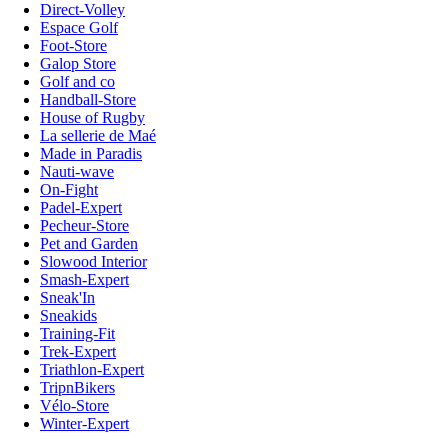
Direct-Volley
Espace Golf
Foot-Store
Galop Store
Golf and co
Handball-Store
House of Rugby
La sellerie de Maé
Made in Paradis
Nauti-wave
On-Fight
Padel-Expert
Pecheur-Store
Pet and Garden
Slowood Interior
Smash-Expert
Sneak'In
Sneakids
Training-Fit
Trek-Expert
Triathlon-Expert
TripnBikers
Vélo-Store
Winter-Expert