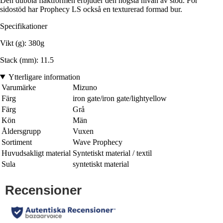
Den dubbla fläktformen erbjuder den högsta nivån av stöd. För
sidostöd har Prophecy LS också en texturerad formad bur.
Specifikationer
Vikt (g): 380g
Stack (mm): 11.5
Ytterligare information
Varumärke
Mizuno
Färg
iron gate/iron gate/lightyellow
Färg
Grå
Kön
Män
Åldersgrupp
Vuxen
Sortiment
Wave Prophecy
Huvudsakligt material
Syntetiskt material / textil
Sula
syntetiskt material