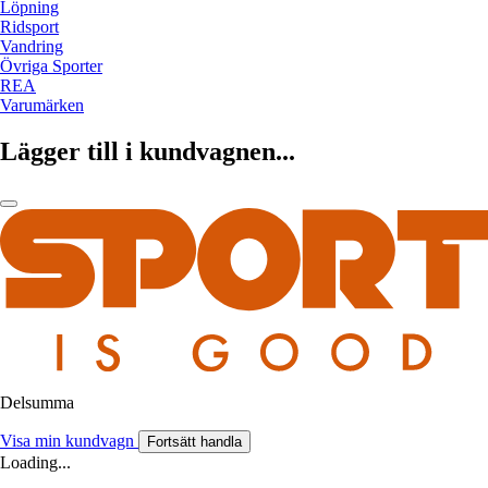
Löpning
Ridsport
Vandring
Övriga Sporter
REA
Varumärken
Lägger till i kundvagnen...
Delsumma
Visa min kundvagn
Fortsätt handla
Loading...