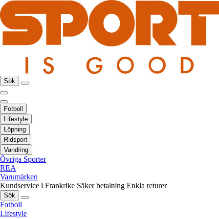
Sök
Fotboll
Lifestyle
Löpning
Ridsport
Vandring
Övriga Sporter
REA
Varumärken
Kundservice i Frankrike
Säker betalning
Enkla returer
Sök
Fotboll
Lifestyle