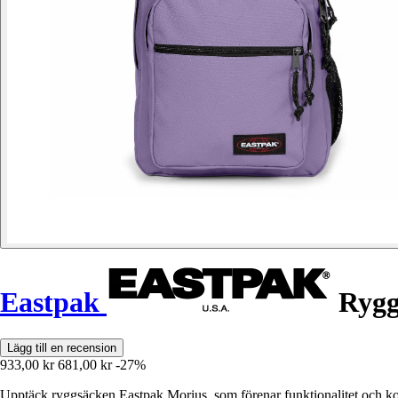
Eastpak
Rygg
Lägg till en recension
933,00 kr
681,00 kr
-27%
Upptäck ryggsäcken Eastpak Morius, som förenar funktionalitet och ko