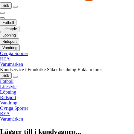
Sök
Fotboll
Lifestyle
Löpning
Ridsport
Vandring
Övriga Sporter
REA
Varumärken
Kundservice i Frankrike
Säker betalning
Enkla returer
Sök
Fotboll
Lifestyle
Löpning
Ridsport
Vandring
Övriga Sporter
REA
Varumärken
Lägger till i kundvagnen...