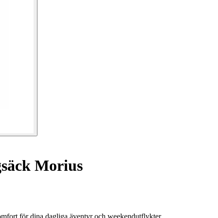
säck Morius
mfort för dina dagliga äventyr och weekendutflykter.