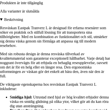
Produkten är inte tillgänglig
Alla varianter är slutsålda
Beskrivning
Resväskan Eastpak Tranverz L är designad för erfarna resenärer som
söker en praktisk och stilfull lösning för att transportera sina
tillhörigheter. Med en kombination av funktionalitet och stil, utmärker
sig denna väska genom sin förmåga att anpassa sig till modern
resebehov.
Med sin robusta design är denna resväska tillverkad av
kvalitetsmaterial som garanterar exceptionell hållbarhet. Varje detalj har
noggrant övervägts för att erbjuda en behaglig reseupplevelse, oavsett
om det är för en helg eller en längre resa. Den ergonomiska
utformningen av väskan gör det enkelt att bära den, även när den är
full.
De viktigaste egenskaperna hos resväskan Eastpak Tranverz L
inkluderar:
Smidiga hjul:
Utrustad med hjul av hög kvalitet erbjuder denna
väska en smidig glidning på olika ytor, vilket gör att du kan röra
dig utan ansträngning.