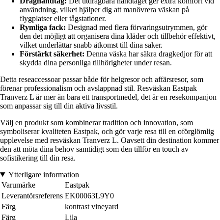
Draghandtag:
Det utdragbara handtaget ger extra komfort vid
användning, vilket hjälper dig att manövrera väskan på
flygplatser eller tågstationer.
Rymliga fack:
Designad med flera förvaringsutrymmen, gör
den det möjligt att organisera dina kläder och tillbehör effektivt,
vilket underlättar snabb åtkomst till dina saker.
Förstärkt säkerhet:
Denna väska har säkra dragkedjor för att
skydda dina personliga tillhörigheter under resan.
Detta reseaccessoar passar både för helgresor och affärsresor, som
förenar professionalism och avslappnad stil. Resväskan Eastpak
Tranverz L är mer än bara ett transportmedel, det är en resekompanjon
som anpassar sig till din aktiva livsstil.
Välj en produkt som kombinerar tradition och innovation, som
symboliserar kvaliteten Eastpak, och gör varje resa till en oförglömlig
upplevelse med resväskan Tranverz L. Oavsett din destination kommer
den att möta dina behov samtidigt som den tillför en touch av
sofistikering till din resa.
Ytterligare information
Varumärke
Eastpak
Leverantörsreferens
EK00063L9Y0
Färg
kontrast vineyard
Färg
Lila