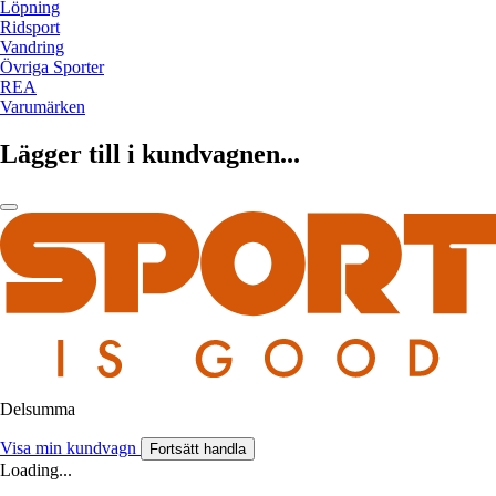
Löpning
Ridsport
Vandring
Övriga Sporter
REA
Varumärken
Lägger till i kundvagnen...
Delsumma
Visa min kundvagn
Fortsätt handla
Loading...