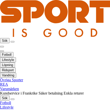
Sök
Fotboll
Lifestyle
Löpning
Ridsport
Vandring
Övriga Sporter
REA
Varumärken
Kundservice i Frankrike
Säker betalning
Enkla returer
Sök
Fotboll
Lifestyle