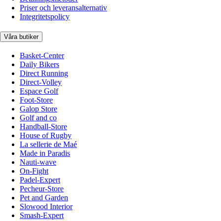
Priser och leveransalternativ
Integritetspolicy
Våra butiker
Basket-Center
Daily Bikers
Direct Running
Direct-Volley
Espace Golf
Foot-Store
Galop Store
Golf and co
Handball-Store
House of Rugby
La sellerie de Maé
Made in Paradis
Nauti-wave
On-Fight
Padel-Expert
Pecheur-Store
Pet and Garden
Slowood Interior
Smash-Expert