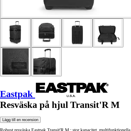
Eastpak
Resväska på hjul Transit'R M
Lägg till en recension
Robust resväska Eastpak Transit'R M : stor kapacitet, multifunktionella