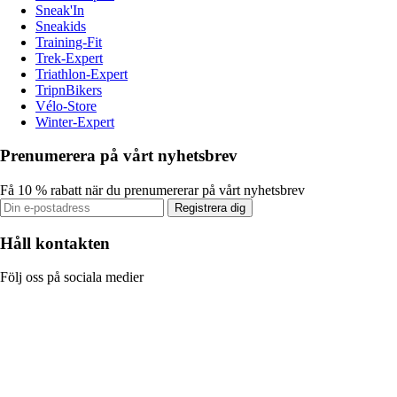
Sneak'In
Sneakids
Training-Fit
Trek-Expert
Triathlon-Expert
TripnBikers
Vélo-Store
Winter-Expert
Prenumerera på vårt nyhetsbrev
Få 10 % rabatt när du prenumererar på vårt nyhetsbrev
Registrera dig
Håll kontakten
Följ oss på sociala medier