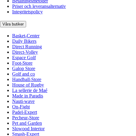
Betalningsmetoder
Priser och leveransalternativ
Integritetspolicy
Våra butiker
Basket-Center
Daily Bikers
Direct Running
Direct-Volley
Espace Golf
Foot-Store
Galop Store
Golf and co
Handball-Store
House of Rugby
La sellerie de Maé
Made in Paradis
Nauti-wave
On-Fight
Padel-Expert
Pecheur-Store
Pet and Garden
Slowood Interior
Smash-Expert