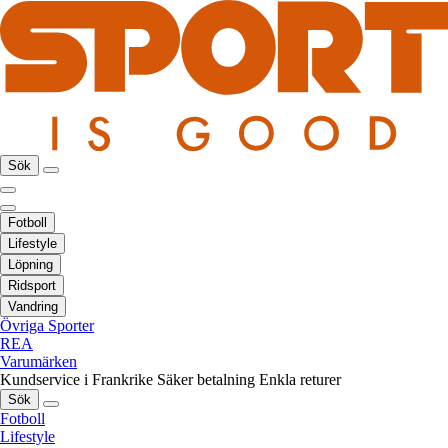
Sök
Fotboll
Lifestyle
Löpning
Ridsport
Vandring
Övriga Sporter
REA
Varumärken
Kundservice i Frankrike
Säker betalning
Enkla returer
Sök
Fotboll
Lifestyle