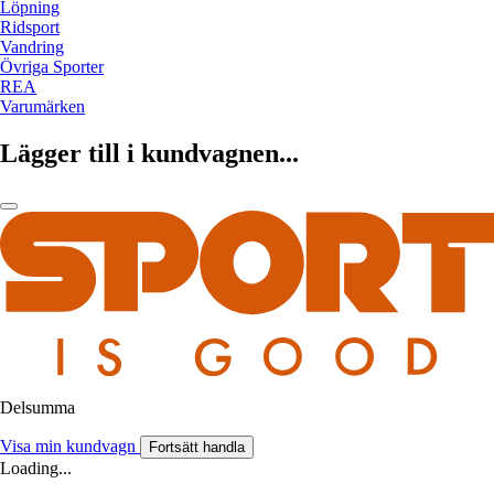
Löpning
Ridsport
Vandring
Övriga Sporter
REA
Varumärken
Lägger till i kundvagnen...
Delsumma
Visa min kundvagn
Fortsätt handla
Loading...