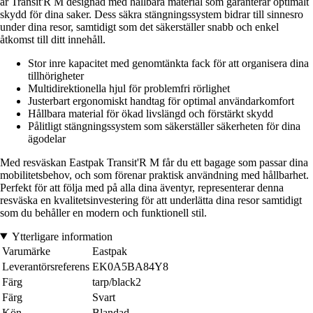
är Transit'R M designad med hållbara material som garanterar optimalt
skydd för dina saker. Dess säkra stängningssystem bidrar till sinnesro
under dina resor, samtidigt som det säkerställer snabb och enkel
åtkomst till ditt innehåll.
Stor inre kapacitet med genomtänkta fack för att organisera dina
tillhörigheter
Multidirektionella hjul för problemfri rörlighet
Justerbart ergonomiskt handtag för optimal användarkomfort
Hållbara material för ökad livslängd och förstärkt skydd
Pålitligt stängningssystem som säkerställer säkerheten för dina
ägodelar
Med resväskan Eastpak Transit'R M får du ett bagage som passar dina
mobilitetsbehov, och som förenar praktisk användning med hållbarhet.
Perfekt för att följa med på alla dina äventyr, representerar denna
resväska en kvalitetsinvestering för att underlätta dina resor samtidigt
som du behåller en modern och funktionell stil.
Ytterligare information
Varumärke
Eastpak
Leverantörsreferens
EK0A5BA84Y8
Färg
tarp/black2
Färg
Svart
Kön
Blandad