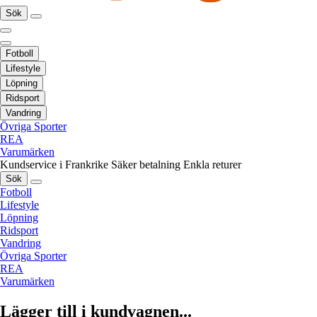
Sök
Fotboll
Lifestyle
Löpning
Ridsport
Vandring
Övriga Sporter
REA
Varumärken
Kundservice i Frankrike
Säker betalning
Enkla returer
Sök
Fotboll
Lifestyle
Löpning
Ridsport
Vandring
Övriga Sporter
REA
Varumärken
Lägger till i kundvagnen...