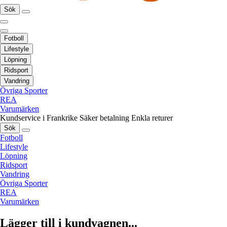
Sök
Fotboll
Lifestyle
Löpning
Ridsport
Vandring
Övriga Sporter
REA
Varumärken
Kundservice i Frankrike
Säker betalning
Enkla returer
Sök
Fotboll
Lifestyle
Löpning
Ridsport
Vandring
Övriga Sporter
REA
Varumärken
Lägger till i kundvagnen...