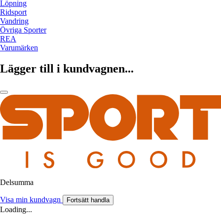
Löpning
Ridsport
Vandring
Övriga Sporter
REA
Varumärken
Lägger till i kundvagnen...
Delsumma
Visa min kundvagn
Fortsätt handla
Loading...