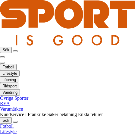
Sök
Fotboll
Lifestyle
Löpning
Ridsport
Vandring
Övriga Sporter
REA
Varumärken
Kundservice i Frankrike
Säker betalning
Enkla returer
Sök
Fotboll
Lifestyle