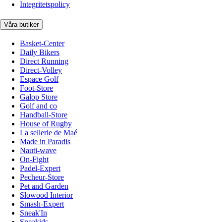
Integritetspolicy
Våra butiker
Basket-Center
Daily Bikers
Direct Running
Direct-Volley
Espace Golf
Foot-Store
Galop Store
Golf and co
Handball-Store
House of Rugby
La sellerie de Maé
Made in Paradis
Nauti-wave
On-Fight
Padel-Expert
Pecheur-Store
Pet and Garden
Slowood Interior
Smash-Expert
Sneak'In
Sneakids