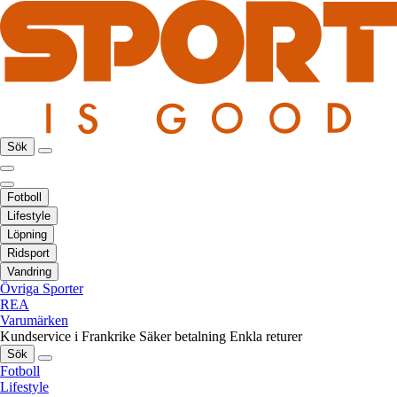
Sök
Fotboll
Lifestyle
Löpning
Ridsport
Vandring
Övriga Sporter
REA
Varumärken
Kundservice i Frankrike
Säker betalning
Enkla returer
Sök
Fotboll
Lifestyle