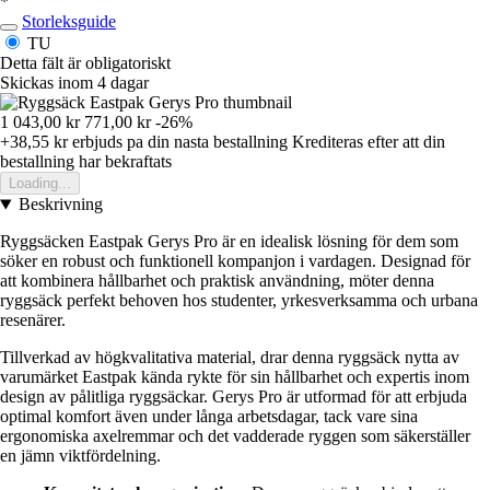
*
Storleksguide
TU
Detta fält är obligatoriskt
Skickas inom 4 dagar
1 043,00 kr
771,00 kr
-26%
+38,55 kr
erbjuds pa din nasta bestallning
Krediteras efter att din
bestallning har bekraftats
Loading...
Beskrivning
Ryggsäcken Eastpak Gerys Pro är en idealisk lösning för dem som
söker en robust och funktionell kompanjon i vardagen. Designad för
att kombinera hållbarhet och praktisk användning, möter denna
ryggsäck perfekt behoven hos studenter, yrkesverksamma och urbana
resenärer.
Tillverkad av högkvalitativa material, drar denna ryggsäck nytta av
varumärket Eastpak kända rykte för sin hållbarhet och expertis inom
design av pålitliga ryggsäckar. Gerys Pro är utformad för att erbjuda
optimal komfort även under långa arbetsdagar, tack vare sina
ergonomiska axelremmar och det vadderade ryggen som säkerställer
en jämn viktfördelning.