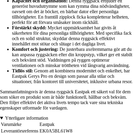
Kapacitet och organisation:
Denna ryggsäck erbjuder ett
generöst huvudutrymme som kan rymma dina nödvändigheter,
oavsett om det är böcker, en bärbar dator eller personliga
tillhörigheter. En framtill zipplock ficka kompletterar helheten,
perfekt för att förvara småsaker inom räckhåll.
Förstärkt skydd:
Mycket uppmärksamhet har givits åt
säkerheten för dina personliga tillhörigheter. Med specifika fack
och en solid struktur, skyddar denna ryggsäck effektivt
innehållet mot stötar och slitage i det dagliga livet.
Komfort och justering:
De justerbara axelremmarna gör att du
kan anpassa ryggsäcken efter din kroppstyp, vilket ger ett stabilt
och bekvämt stöd. Vaddningen på ryggen optimerar
ventilationen och minskar tröttheten vid långvarig användning.
Tidlös stil:
Genom att kombinera modernitet och enkelhet, har
Eastpak Gerys Pro en design som passar alla stilar och
situationer, från kontoret till universitetet, inklusive urbana resor.
Sammanfattningsvis är denna ryggsäck Eastpak ett säkert val för dem
som söker en produkt som är både funktionell, hållbar och bekväm.
Den följer effektivt det aktiva livets tempo tack vare sina tekniska
egenskaper utformade för vardagen.
Ytterligare information
Varumärke
Eastpak
Leverantörsreferens
EK0A5BL61W8