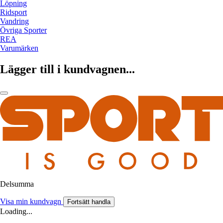
Löpning
Ridsport
Vandring
Övriga Sporter
REA
Varumärken
Lägger till i kundvagnen...
Delsumma
Visa min kundvagn
Fortsätt handla
Loading...