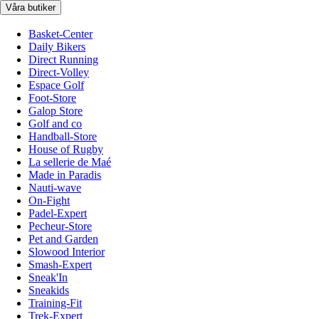
Våra butiker
Basket-Center
Daily Bikers
Direct Running
Direct-Volley
Espace Golf
Foot-Store
Galop Store
Golf and co
Handball-Store
House of Rugby
La sellerie de Maé
Made in Paradis
Nauti-wave
On-Fight
Padel-Expert
Pecheur-Store
Pet and Garden
Slowood Interior
Smash-Expert
Sneak'In
Sneakids
Training-Fit
Trek-Expert