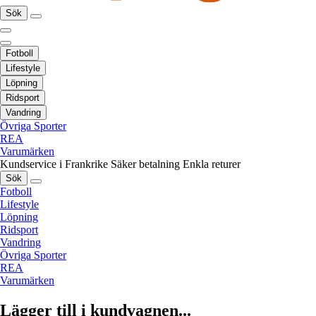
Sök
Fotboll
Lifestyle
Löpning
Ridsport
Vandring
Övriga Sporter
REA
Varumärken
Kundservice i Frankrike
Säker betalning
Enkla returer
Sök
Fotboll
Lifestyle
Löpning
Ridsport
Vandring
Övriga Sporter
REA
Varumärken
Lägger till i kundvagnen...