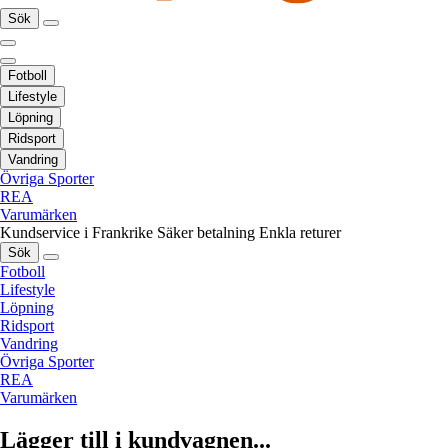
Sök
Fotboll
Lifestyle
Löpning
Ridsport
Vandring
Övriga Sporter
REA
Varumärken
Kundservice i Frankrike
Säker betalning
Enkla returer
Sök
Fotboll
Lifestyle
Löpning
Ridsport
Vandring
Övriga Sporter
REA
Varumärken
Lägger till i kundvagnen...