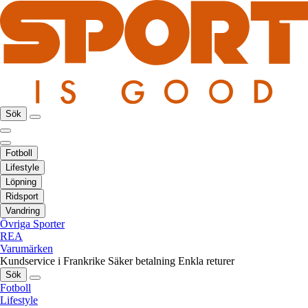
Sök
Fotboll
Lifestyle
Löpning
Ridsport
Vandring
Övriga Sporter
REA
Varumärken
Kundservice i Frankrike
Säker betalning
Enkla returer
Sök
Fotboll
Lifestyle