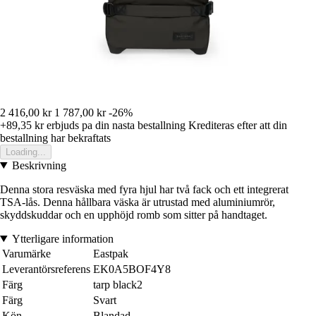
2 416,00 kr
1 787,00 kr
-26%
+89,35 kr
erbjuds pa din nasta bestallning
Krediteras efter att din
bestallning har bekraftats
Loading...
Beskrivning
Denna stora resväska med fyra hjul har två fack och ett integrerat
TSA-lås. Denna hållbara väska är utrustad med aluminiumrör,
skyddskuddar och en upphöjd romb som sitter på handtaget.
Ytterligare information
Varumärke
Eastpak
Leverantörsreferens
EK0A5BOF4Y8
Färg
tarp black2
Färg
Svart
Kön
Blandad