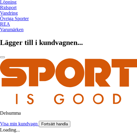
Löpning
Ridsport
Vandring
Övriga Sporter
REA
Varumärken
Lägger till i kundvagnen...
Delsumma
Visa min kundvagn
Fortsätt handla
Loading...