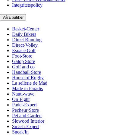
Integritetspolicy
Våra butiker
Basket-Center
Daily Bikers
Direct Running
Direct-Volley
Espace Golf
Foot-Store
Galop Store
Golf and co
Handball-Store
House of Rugby
La sellerie de Maé
Made in Paradis
Nauti-wave
On-Fight
Padel-Expert
Pecheur-Store
Pet and Garden
Slowood Interior
Smash-Expert
Sneak'In