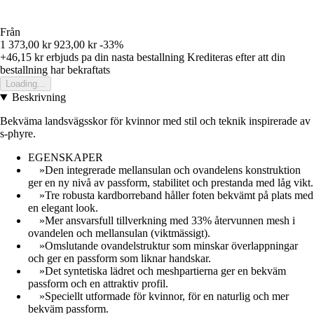
Från
1 373,00 kr
923,00 kr
-33%
+46,15 kr
erbjuds pa din nasta bestallning
Krediteras efter att din
bestallning har bekraftats
Loading...
Beskrivning
Bekväma landsvägsskor för kvinnor med stil och teknik inspirerade av
s-phyre.
EGENSKAPER
»Den integrerade mellansulan och ovandelens konstruktion
ger en ny nivå av passform, stabilitet och prestanda med låg vikt.
»Tre robusta kardborreband håller foten bekvämt på plats med
en elegant look.
»Mer ansvarsfull tillverkning med 33% återvunnen mesh i
ovandelen och mellansulan (viktmässigt).
»Omslutande ovandelstruktur som minskar överlappningar
och ger en passform som liknar handskar.
»Det syntetiska lädret och meshpartierna ger en bekväm
passform och en attraktiv profil.
»Speciellt utformade för kvinnor, för en naturlig och mer
bekväm passform.