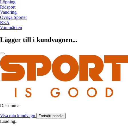
Löpning
Ridsport
Vandring
Övriga Sporter
REA
Varumärken
Lägger till i kundvagnen...
Delsumma
Visa min kundvagn
Fortsätt handla
Loading...