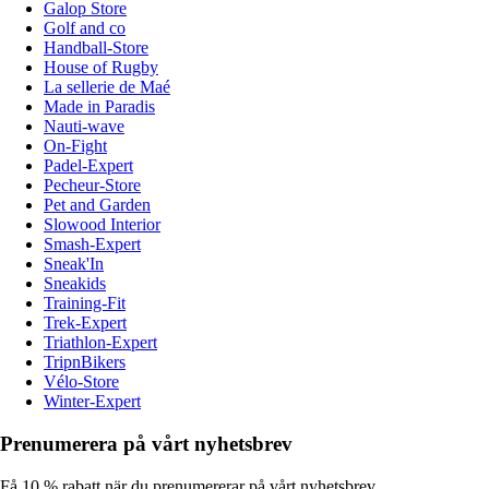
Galop Store
Golf and co
Handball-Store
House of Rugby
La sellerie de Maé
Made in Paradis
Nauti-wave
On-Fight
Padel-Expert
Pecheur-Store
Pet and Garden
Slowood Interior
Smash-Expert
Sneak'In
Sneakids
Training-Fit
Trek-Expert
Triathlon-Expert
TripnBikers
Vélo-Store
Winter-Expert
Prenumerera på vårt nyhetsbrev
Få 10 % rabatt när du prenumererar på vårt nyhetsbrev