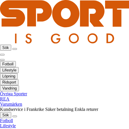
Sök
Fotboll
Lifestyle
Löpning
Ridsport
Vandring
Övriga Sporter
REA
Varumärken
Kundservice i Frankrike
Säker betalning
Enkla returer
Sök
Fotboll
Lifestyle