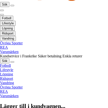
Sök
Fotboll
Lifestyle
Löpning
Ridsport
Vandring
Övriga Sporter
REA
Varumärken
Kundservice i Frankrike
Säker betalning
Enkla returer
Sök
Fotboll
Lifestyle
Löpning
Ridsport
Vandring
Övriga Sporter
REA
Varumärken
Lägger till i kundvagnen...