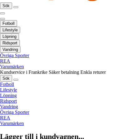
Sök
Fotboll
Lifestyle
Löpning
Ridsport
Vandring
Övriga Sporter
REA
Varumärken
Kundservice i Frankrike
Säker betalning
Enkla returer
Sök
Fotboll
Lifestyle
Löpning
Ridsport
Vandring
Övriga Sporter
REA
Varumärken
Lägger till i kundvagnen...