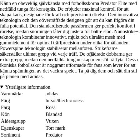
Känn en obeveklig självkänsla med fotbollsskorna Predator Elite med
nedfälld tunga för konstgräs. De erbjuder maximal kontroll för att
skapa kaos, designade för kraft och precision i rörelse. Den innovativa
teknologin och den oöverträffade designen gör att du kan frigöra din
fulla potential. Den standardiserade passformen ger perfekt komfort i
rörelse, medan snörningen låter dig justera för bättre stöd. Nanostrike+-
teknologin kombinerar innovativt, mjukt och ultralätt mesh med
gummielement för optimal träffprecision under olika förhållanden.
Powerspine-teknologin stabiliserar mellanfoten. Strikeframe
säkerställer ultimat grepp vid varje träff. De ofjädrade dobbarna ger
extra grepp, medan den nedfällda tungan skapar en slät träffyta. Dessa
ikoniska fotbollsskor är noggrant utformade för fans som lever för att
känna spänningen av det vackra spelet. Ta på dig dem och sätt din stil
på planen med adidas.
Ytterligare information
Varumärke
adidas
Färg
tursol/thechr/noiess
Färg
Rosa
Kön
Blandad
Åldersgrupp
Vuxen
Egenskaper
Torr mark
Sortiment
Predator