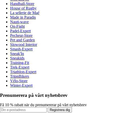
Handball-Store
House of Rugby
La sellerie de Maé
Made in Paradis
Nauti-wave
On-Fight
Padel-Expert
Pecheur-Store
Pet and Garden
Slowood Interior
Smash-Expert
Sneak'In
Sneakids
Training-Fit
Trek-Expert
Triathlon-Expert
TripnBikers
Vélo-Store
Winter-Expert
Prenumerera på vårt nyhetsbrev
Få 10 % rabatt när du prenumererar på vårt nyhetsbrev
Registrera dig