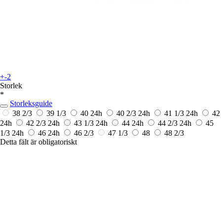
+-2
Storlek
*
Storleksguide
38 2/3
39 1/3
40
24h
40 2/3
24h
41 1/3
24h
42
24h
42 2/3
24h
43 1/3
24h
44
24h
44 2/3
24h
45
1/3
24h
46
24h
46 2/3
47 1/3
48
48 2/3
Detta fält är obligatoriskt