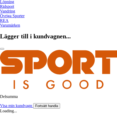
Löpning
Ridsport
Vandring
Övriga Sporter
REA
Varumärken
Lägger till i kundvagnen...
Delsumma
Visa min kundvagn
Fortsätt handla
Loading...