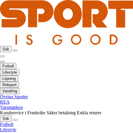
Sök
Fotboll
Lifestyle
Löpning
Ridsport
Vandring
Övriga Sporter
REA
Varumärken
Kundservice i Frankrike
Säker betalning
Enkla returer
Sök
Fotboll
Lifestyle