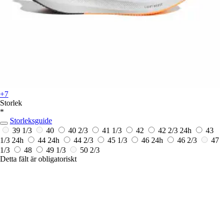
+7
Storlek
*
Storleksguide
39 1/3
40
40 2/3
41 1/3
42
42 2/3
24h
43
1/3
24h
44
24h
44 2/3
45 1/3
46
24h
46 2/3
47
1/3
48
49 1/3
50 2/3
Detta fält är obligatoriskt