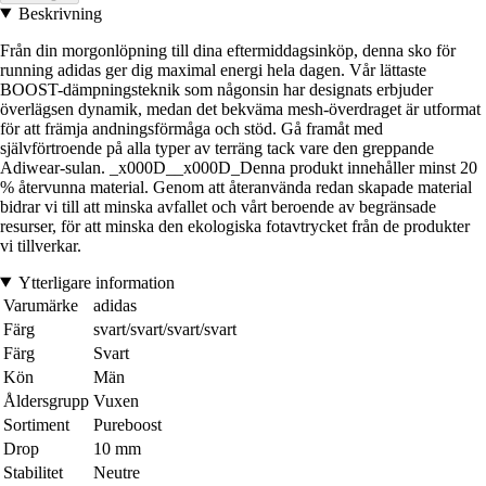
Beskrivning
Från din morgonlöpning till dina eftermiddagsinköp, denna sko för
running adidas ger dig maximal energi hela dagen. Vår lättaste
BOOST-dämpningsteknik som någonsin har designats erbjuder
överlägsen dynamik, medan det bekväma mesh-överdraget är utformat
för att främja andningsförmåga och stöd. Gå framåt med
självförtroende på alla typer av terräng tack vare den greppande
Adiwear-sulan. _x000D__x000D_Denna produkt innehåller minst 20
% återvunna material. Genom att återanvända redan skapade material
bidrar vi till att minska avfallet och vårt beroende av begränsade
resurser, för att minska den ekologiska fotavtrycket från de produkter
vi tillverkar.
Ytterligare information
Varumärke
adidas
Färg
svart/svart/svart/svart
Färg
Svart
Kön
Män
Åldersgrupp
Vuxen
Sortiment
Pureboost
Drop
10 mm
Stabilitet
Neutre