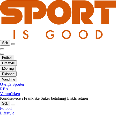
Sök
Fotboll
Lifestyle
Löpning
Ridsport
Vandring
Övriga Sporter
REA
Varumärken
Kundservice i Frankrike
Säker betalning
Enkla returer
Sök
Fotboll
Lifestyle