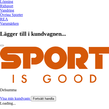
Löpning
Ridsport
Vandring
Övriga Sporter
REA
Varumärken
Lägger till i kundvagnen...
Delsumma
Visa min kundvagn
Fortsätt handla
Loading...