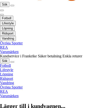
Sök
Fotboll
Lifestyle
Löpning
Ridsport
Vandring
Övriga Sporter
REA
Varumärken
Kundservice i Frankrike
Säker betalning
Enkla returer
Sök
Fotboll
Lifestyle
Löpning
Ridsport
Vandring
Övriga Sporter
REA
Varumärken
Lägger till i kundvagnen...