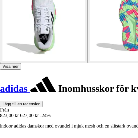
Visa mer
adidas
Inomhusskor för kv
Lägg till en recension
Från
823,00 kr
627,00 kr
-24%
indoor adidas damskor med ovandel i mjuk mesh och en slitstark ovan