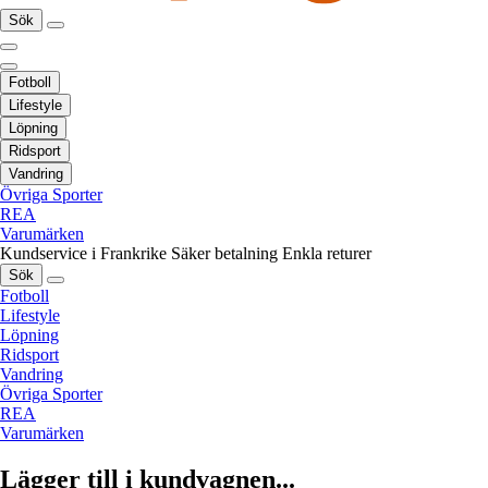
Sök
Fotboll
Lifestyle
Löpning
Ridsport
Vandring
Övriga Sporter
REA
Varumärken
Kundservice i Frankrike
Säker betalning
Enkla returer
Sök
Fotboll
Lifestyle
Löpning
Ridsport
Vandring
Övriga Sporter
REA
Varumärken
Lägger till i kundvagnen...