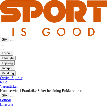
Sök
Fotboll
Lifestyle
Löpning
Ridsport
Vandring
Övriga Sporter
REA
Varumärken
Kundservice i Frankrike
Säker betalning
Enkla returer
Sök
Fotboll
Lifestyle