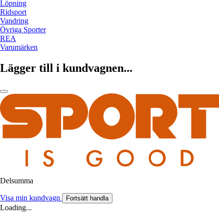
Löpning
Ridsport
Vandring
Övriga Sporter
REA
Varumärken
Lägger till i kundvagnen...
Delsumma
Visa min kundvagn
Fortsätt handla
Loading...