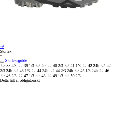
+6
Storlek
*
Storleksguide
38 2/3
39 1/3
40
40 2/3
41 1/3
42
24h
42
2/3
24h
43 1/3
44
24h
44 2/3
24h
45 1/3
24h
46
46 2/3
47 1/3
48
49 1/3
50 2/3
Detta fält är obligatoriskt