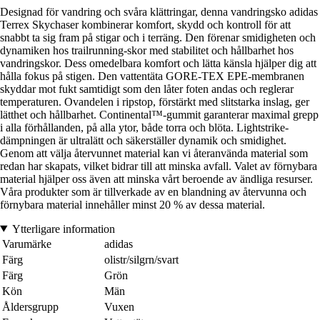
Designad för vandring och svåra klättringar, denna vandringsko adidas
Terrex Skychaser kombinerar komfort, skydd och kontroll för att
snabbt ta sig fram på stigar och i terräng. Den förenar smidigheten och
dynamiken hos trailrunning-skor med stabilitet och hållbarhet hos
vandringskor. Dess omedelbara komfort och lätta känsla hjälper dig att
hålla fokus på stigen. Den vattentäta GORE-TEX EPE-membranen
skyddar mot fukt samtidigt som den låter foten andas och reglerar
temperaturen. Ovandelen i ripstop, förstärkt med slitstarka inslag, ger
lätthet och hållbarhet. Continental™-gummit garanterar maximal grepp
i alla förhållanden, på alla ytor, både torra och blöta. Lightstrike-
dämpningen är ultralätt och säkerställer dynamik och smidighet.
Genom att välja återvunnet material kan vi återanvända material som
redan har skapats, vilket bidrar till att minska avfall. Valet av förnybara
material hjälper oss även att minska vårt beroende av ändliga resurser.
Våra produkter som är tillverkade av en blandning av återvunna och
förnybara material innehåller minst 20 % av dessa material.
Ytterligare information
Varumärke
adidas
Färg
olistr/silgrn/svart
Färg
Grön
Kön
Män
Åldersgrupp
Vuxen