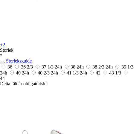
+2
Storlek
*
Storleksguide
36
36 2/3
37 1/3
24h
38
24h
38 2/3
24h
39 1/3
24h
40
24h
40 2/3
24h
41 1/3
24h
42
43 1/3
44
Detta fält är obligatoriskt