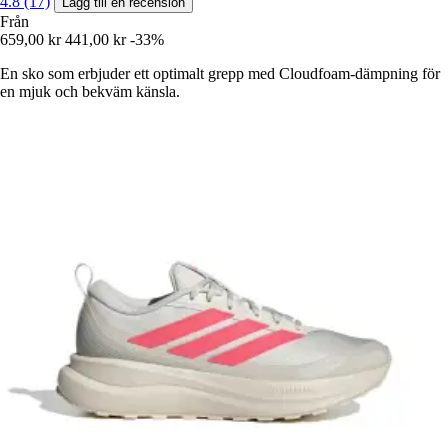
4.8 (17)
Lägg till en recension
Från
659,00 kr
441,00 kr
-33%
En sko som erbjuder ett optimalt grepp med Cloudfoam-dämpning för
en mjuk och bekväm känsla.