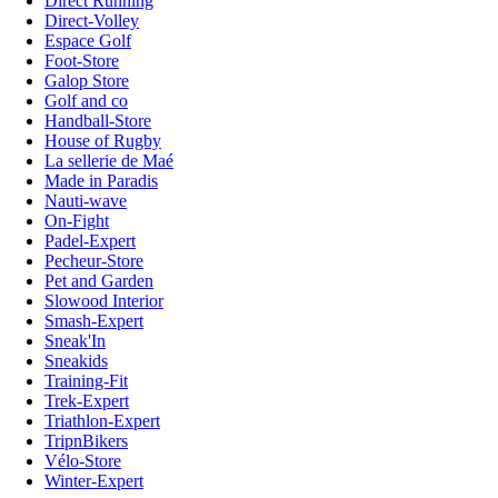
Direct Running
Direct-Volley
Espace Golf
Foot-Store
Galop Store
Golf and co
Handball-Store
House of Rugby
La sellerie de Maé
Made in Paradis
Nauti-wave
On-Fight
Padel-Expert
Pecheur-Store
Pet and Garden
Slowood Interior
Smash-Expert
Sneak'In
Sneakids
Training-Fit
Trek-Expert
Triathlon-Expert
TripnBikers
Vélo-Store
Winter-Expert