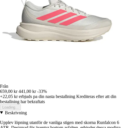
Från
659,00 kr
441,00 kr
-33%
+22,05 kr
erbjuds pa din nasta bestallning
Krediteras efter att din
bestallning har bekraftats
Loading...
Beskrivning
Upplev löpning utanför de vanliga stigen med skorna Runfalcon 6
ATR. Designad för äventyr bortom asfalten, erbjuder dessa modiga