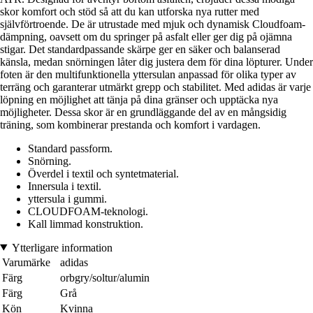
skor komfort och stöd så att du kan utforska nya rutter med
självförtroende. De är utrustade med mjuk och dynamisk Cloudfoam-
dämpning, oavsett om du springer på asfalt eller ger dig på ojämna
stigar. Det standardpassande skärpe ger en säker och balanserad
känsla, medan snörningen låter dig justera dem för dina löpturer. Under
foten är den multifunktionella yttersulan anpassad för olika typer av
terräng och garanterar utmärkt grepp och stabilitet. Med adidas är varje
löpning en möjlighet att tänja på dina gränser och upptäcka nya
möjligheter. Dessa skor är en grundläggande del av en mångsidig
träning, som kombinerar prestanda och komfort i vardagen.
Standard passform.
Snörning.
Överdel i textil och syntetmaterial.
Innersula i textil.
yttersula i gummi.
CLOUDFOAM-teknologi.
Kall limmad konstruktion.
Ytterligare information
Varumärke
adidas
Färg
orbgry/soltur/alumin
Färg
Grå
Kön
Kvinna