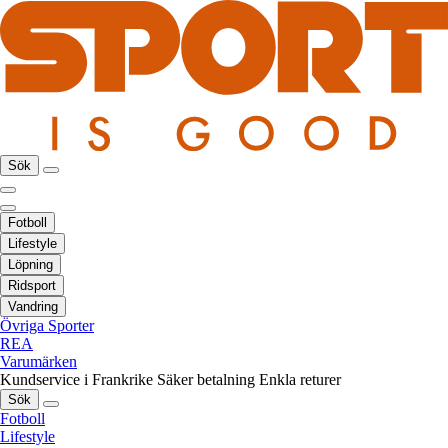
Sök
Fotboll
Lifestyle
Löpning
Ridsport
Vandring
Övriga Sporter
REA
Varumärken
Kundservice i Frankrike
Säker betalning
Enkla returer
Sök
Fotboll
Lifestyle