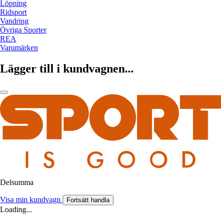
Löpning
Ridsport
Vandring
Övriga Sporter
REA
Varumärken
Lägger till i kundvagnen...
Delsumma
Visa min kundvagn
Fortsätt handla
Loading...