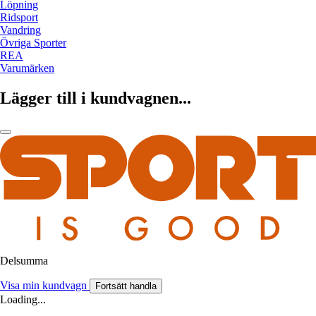
Löpning
Ridsport
Vandring
Övriga Sporter
REA
Varumärken
Lägger till i kundvagnen...
Delsumma
Visa min kundvagn
Fortsätt handla
Loading...