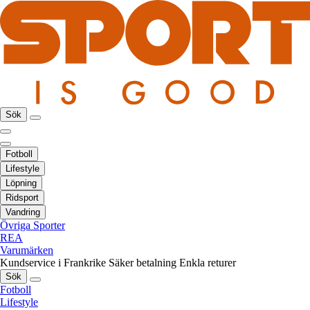
Sök
Fotboll
Lifestyle
Löpning
Ridsport
Vandring
Övriga Sporter
REA
Varumärken
Kundservice i Frankrike
Säker betalning
Enkla returer
Sök
Fotboll
Lifestyle