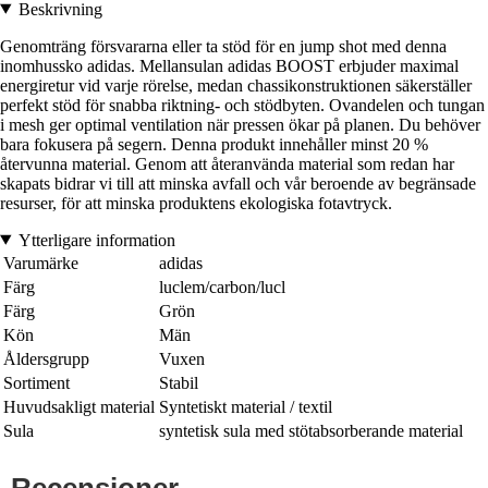
Beskrivning
Genomträng försvararna eller ta stöd för en jump shot med denna
inomhussko adidas. Mellansulan adidas BOOST erbjuder maximal
energiretur vid varje rörelse, medan chassikonstruktionen säkerställer
perfekt stöd för snabba riktning- och stödbyten. Ovandelen och tungan
i mesh ger optimal ventilation när pressen ökar på planen. Du behöver
bara fokusera på segern. Denna produkt innehåller minst 20 %
återvunna material. Genom att återanvända material som redan har
skapats bidrar vi till att minska avfall och vår beroende av begränsade
resurser, för att minska produktens ekologiska fotavtryck.
Ytterligare information
Varumärke
adidas
Färg
luclem/carbon/lucl
Färg
Grön
Kön
Män
Åldersgrupp
Vuxen
Sortiment
Stabil
Huvudsakligt material
Syntetiskt material / textil
Sula
syntetisk sula med stötabsorberande material