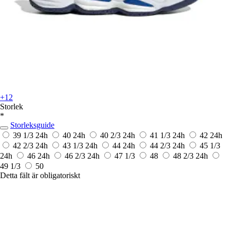
+12
Storlek
*
Storleksguide
39 1/3
24h
40
24h
40 2/3
24h
41 1/3
24h
42
24h
42 2/3
24h
43 1/3
24h
44
24h
44 2/3
24h
45 1/3
24h
46
24h
46 2/3
24h
47 1/3
48
48 2/3
24h
49 1/3
50
Detta fält är obligatoriskt