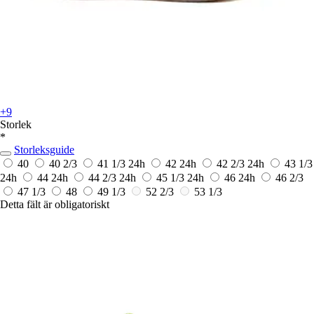
+9
Storlek
*
Storleksguide
40
40 2/3
41 1/3
24h
42
24h
42 2/3
24h
43 1/3
24h
44
24h
44 2/3
24h
45 1/3
24h
46
24h
46 2/3
47 1/3
48
49 1/3
52 2/3
53 1/3
Detta fält är obligatoriskt