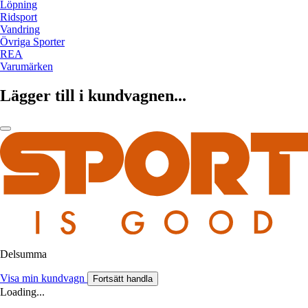
Löpning
Ridsport
Vandring
Övriga Sporter
REA
Varumärken
Lägger till i kundvagnen...
Delsumma
Visa min kundvagn
Fortsätt handla
Loading...