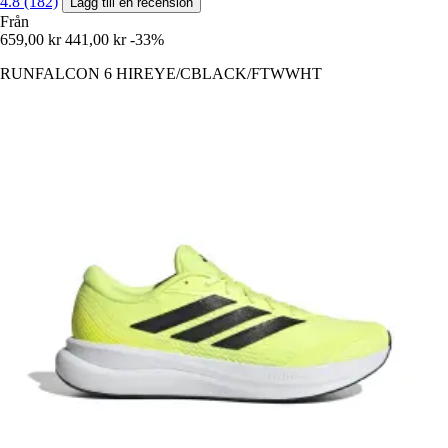
4.8 (182)
Lägg till en recension
Från
659,00 kr
441,00 kr
-33%
RUNFALCON 6 HIREYE/CBLACK/FTWWHT