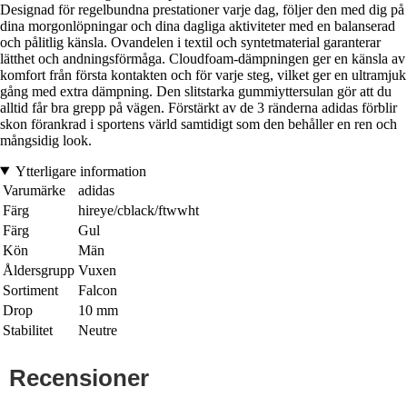
Designad för regelbundna prestationer varje dag, följer den med dig på
dina morgonlöpningar och dina dagliga aktiviteter med en balanserad
och pålitlig känsla. Ovandelen i textil och syntetmaterial garanterar
lätthet och andningsförmåga. Cloudfoam-dämpningen ger en känsla av
komfort från första kontakten och för varje steg, vilket ger en ultramjuk
gång med extra dämpning. Den slitstarka gummiyttersulan gör att du
alltid får bra grepp på vägen. Förstärkt av de 3 ränderna adidas förblir
skon förankrad i sportens värld samtidigt som den behåller en ren och
mångsidig look.
Ytterligare information
Varumärke
adidas
Färg
hireye/cblack/ftwwht
Färg
Gul
Kön
Män
Åldersgrupp
Vuxen
Sortiment
Falcon
Drop
10 mm
Stabilitet
Neutre