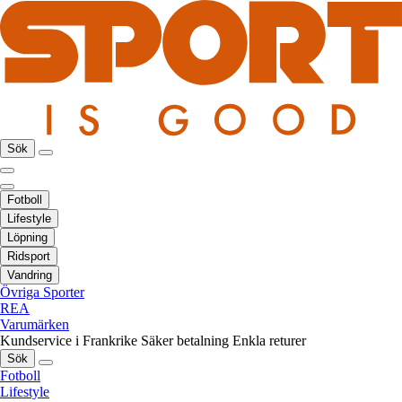
Sök
Fotboll
Lifestyle
Löpning
Ridsport
Vandring
Övriga Sporter
REA
Varumärken
Kundservice i Frankrike
Säker betalning
Enkla returer
Sök
Fotboll
Lifestyle