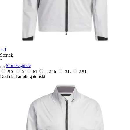
+-1
Storlek
*
Storleksguide
XS
S
M
L
24h
XL
2XL
Detta fält är obligatoriskt