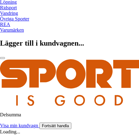
Löpning
Ridsport
Vandring
Övriga Sporter
REA
Varumärken
Lägger till i kundvagnen...
Delsumma
Visa min kundvagn
Fortsätt handla
Loading...