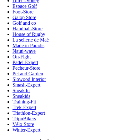
Direct-Volley
Espace Golf
Foot-Store
Galop Store
Golf and co
Handball-Store
House of Rugby
La sellerie de Maé
Made in Paradis
Nauti-wave
On-Fight
Padel-Expert
Pecheur-Store
Pet and Garden
Slowood Interior
Smash-Expert
Sneak'In
Sneakids
Training-Fit
Trek-Expert
Triathlon-Expert
TripnBikers
Vélo-Store
Winter-Expert