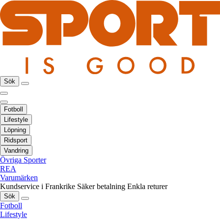
Sök
Fotboll
Lifestyle
Löpning
Ridsport
Vandring
Övriga Sporter
REA
Varumärken
Kundservice i Frankrike
Säker betalning
Enkla returer
Sök
Fotboll
Lifestyle