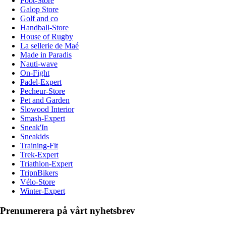
Foot-Store
Galop Store
Golf and co
Handball-Store
House of Rugby
La sellerie de Maé
Made in Paradis
Nauti-wave
On-Fight
Padel-Expert
Pecheur-Store
Pet and Garden
Slowood Interior
Smash-Expert
Sneak'In
Sneakids
Training-Fit
Trek-Expert
Triathlon-Expert
TripnBikers
Vélo-Store
Winter-Expert
Prenumerera på vårt nyhetsbrev