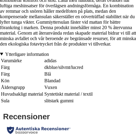
kombinerar komfort och stöd. Lätta men hållbara, deras ovandel har
luftiga meshinsatser för överlägsen andningsförmåga. En kombination
av remmar och snören håller medelfoten på plats, medan den
kompenserade mellansulan säkerställer en oöverträffad stabilitet när du
lyfter tunga vikter. Gummiyttersulan fäster vid mattan för bättre
förankring i marken. Denna produkt innehåller minst 20 % återvunna
material. Genom att återanvända redan skapade material bidrar vi till att
minska avfallet och vår beroende av begränsade resurser, för att minska
den ekologiska fotavtrycket från de produkter vi tillverkar.
Ytterligare information
Varumärke
adidas
Färg
dkblue/silvmt/lucred
Färg
Blå
Kön
Blandad
Åldersgrupp
Vuxen
Huvudsakligt material
Syntetiskt material / textil
Sula
slitstark gummi