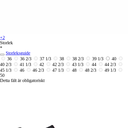
+2
Storlek
*
Storleksguide
36
36 2/3
37 1/3
38
38 2/3
39 1/3
40
40 2/3
41 1/3
42
42 2/3
43 1/3
44
44 2/3
45 1/3
46
46 2/3
47 1/3
48
48 2/3
49 1/3
50
Detta fält är obligatoriskt