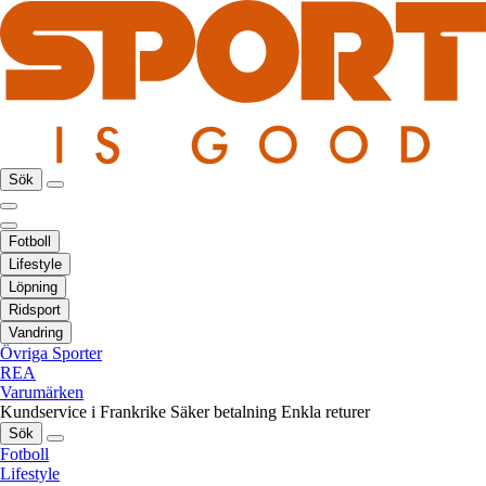
Sök
Fotboll
Lifestyle
Löpning
Ridsport
Vandring
Övriga Sporter
REA
Varumärken
Kundservice i Frankrike
Säker betalning
Enkla returer
Sök
Fotboll
Lifestyle