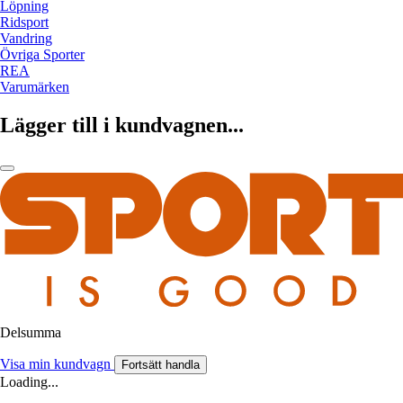
Löpning
Ridsport
Vandring
Övriga Sporter
REA
Varumärken
Lägger till i kundvagnen...
Delsumma
Visa min kundvagn
Fortsätt handla
Loading...