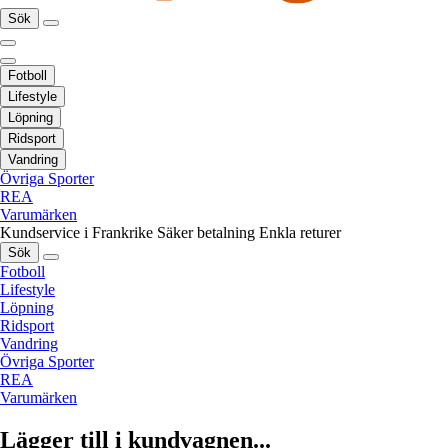
Sök
Fotboll
Lifestyle
Löpning
Ridsport
Vandring
Övriga Sporter
REA
Varumärken
Kundservice i Frankrike
Säker betalning
Enkla returer
Sök
Fotboll
Lifestyle
Löpning
Ridsport
Vandring
Övriga Sporter
REA
Varumärken
Lägger till i kundvagnen...