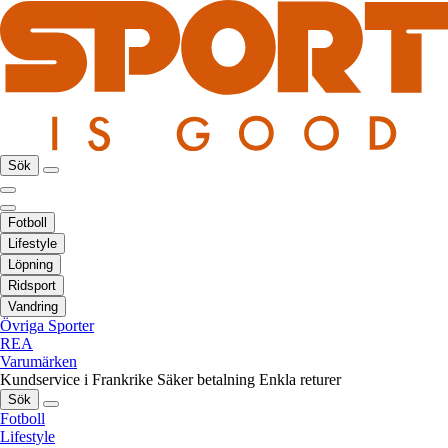
Sök
Fotboll
Lifestyle
Löpning
Ridsport
Vandring
Övriga Sporter
REA
Varumärken
Kundservice i Frankrike
Säker betalning
Enkla returer
Sök
Fotboll
Lifestyle