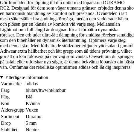
Gör framtiden för löpning till din nutid med löparskon DURAMO
RC2. Designad för dem som vågar utmana gränser, erbjuder denna sko
en harmonisk blandning av komfort och prestanda. Ovandelen i lätt
mesh säkerställer bra andningsförmåga, medan den vadderade hälen
och plösen ger en känsla av komfort vid varje steg. Mellansulan
Lightmotion i full längd är designad för att förbättra dynamiska
rörelser. Den erbjuder ultra-lätt dämpning för smidiga rörelser samtidigt
som den bibehåller en dynamisk återhämtning. Optimera varje steg
med denna sko. Med förbättrade stödzoner erbjuder yttersulan i gummi
Adiwear extra hållbarhet och lätt grepp som tål tidens prövning, vilket
gör att du kan fokusera på den väg som väntar. Oavsett om du springer
på asfalt eller utforskar nya stigar, är denna bekväma löparsko din bästa
vän. Omfamna det rebelliska optimismen adidas och låt dig inspireras.
Ytterligare information
Varumärke
adidas
Färg
blubrs/ftwwht/limbur
Färg
Blå
Kön
Kvinna
Åldersgrupp
Vuxen
Sortiment
Duramo
Drop
5 mm
Stabilitet
Neutre