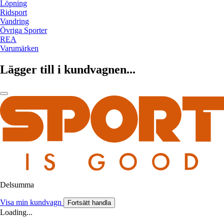
Löpning
Ridsport
Vandring
Övriga Sporter
REA
Varumärken
Lägger till i kundvagnen...
Delsumma
Visa min kundvagn
Fortsätt handla
Loading...