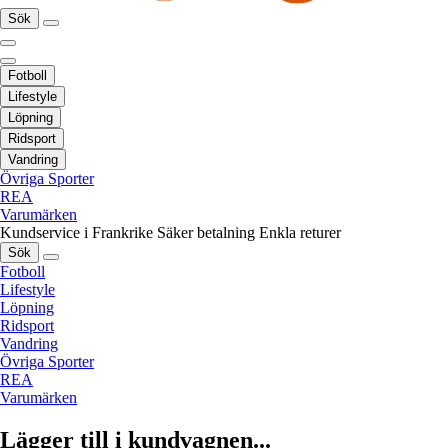
Sök
Fotboll
Lifestyle
Löpning
Ridsport
Vandring
Övriga Sporter
REA
Varumärken
Kundservice i Frankrike
Säker betalning
Enkla returer
Sök
Fotboll
Lifestyle
Löpning
Ridsport
Vandring
Övriga Sporter
REA
Varumärken
Lägger till i kundvagnen...