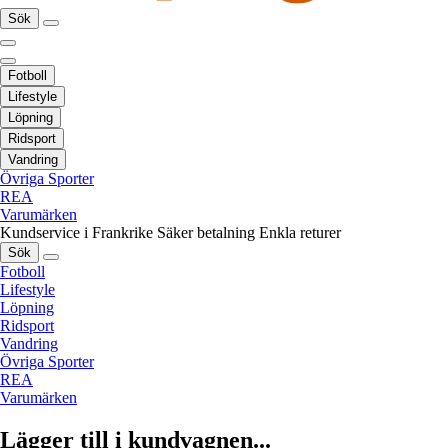
Sök
Fotboll
Lifestyle
Löpning
Ridsport
Vandring
Övriga Sporter
REA
Varumärken
Kundservice i Frankrike
Säker betalning
Enkla returer
Sök
Fotboll
Lifestyle
Löpning
Ridsport
Vandring
Övriga Sporter
REA
Varumärken
Lägger till i kundvagnen...