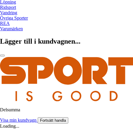
Löpning
Ridsport
Vandring
Övriga Sporter
REA
Varumärken
Lägger till i kundvagnen...
Delsumma
Visa min kundvagn
Fortsätt handla
Loading...