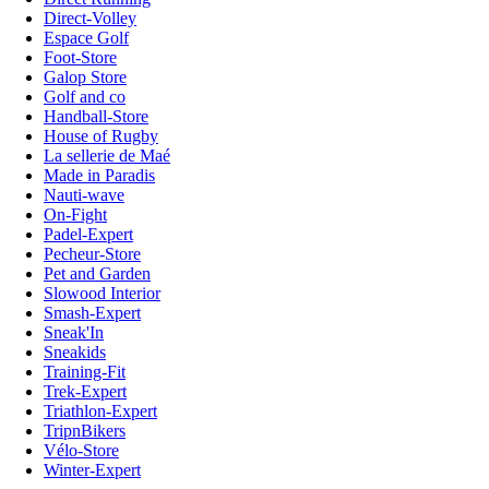
Direct-Volley
Espace Golf
Foot-Store
Galop Store
Golf and co
Handball-Store
House of Rugby
La sellerie de Maé
Made in Paradis
Nauti-wave
On-Fight
Padel-Expert
Pecheur-Store
Pet and Garden
Slowood Interior
Smash-Expert
Sneak'In
Sneakids
Training-Fit
Trek-Expert
Triathlon-Expert
TripnBikers
Vélo-Store
Winter-Expert