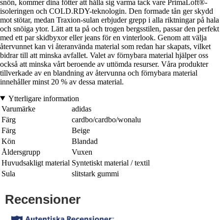
snön, kommer dina fötter att hålla sig varma tack vare PrimaLoft®-
isoleringen och COLD.RDY-teknologin. Den formade tån ger skydd
mot stötar, medan Traxion-sulan erbjuder grepp i alla riktningar på hala
och snöiga ytor. Lätt att ta på och trogen bergsstilen, passar den perfekt
med ett par skidbyxor eller jeans för en vinterlook. Genom att välja
återvunnet kan vi återanvända material som redan har skapats, vilket
bidrar till att minska avfallet. Valet av förnybara material hjälper oss
också att minska vårt beroende av uttömda resurser. Våra produkter
tillverkade av en blandning av återvunna och förnybara material
innehåller minst 20 % av dessa material.
Ytterligare information
Varumärke
adidas
Färg
cardbo/cardbo/wonalu
Färg
Beige
Kön
Blandad
Åldersgrupp
Vuxen
Huvudsakligt material
Syntetiskt material / textil
Sula
slitstark gummi