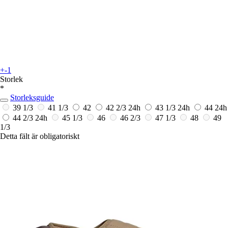
+-1
Storlek
*
Storleksguide
39 1/3
41 1/3
42
42 2/3
24h
43 1/3
24h
44
24h
44 2/3
24h
45 1/3
46
46 2/3
47 1/3
48
49
1/3
Detta fält är obligatoriskt