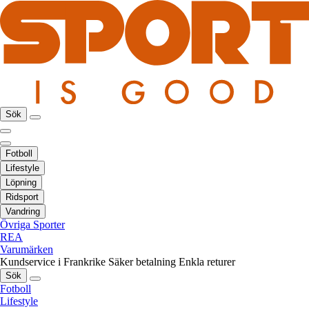
Sök
Fotboll
Lifestyle
Löpning
Ridsport
Vandring
Övriga Sporter
REA
Varumärken
Kundservice i Frankrike
Säker betalning
Enkla returer
Sök
Fotboll
Lifestyle