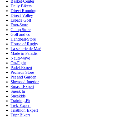
Basket-Center
Daily Bikers
Direct Running
Direct-Volley
Espace Golf
Foot-Store
Galop Store
Golf and co
Handball-Store
House of Rugby
La sellerie de Maé
Made in Paradis
Nauti-wave
On-Fight
Padel-Expert
Pecheur-Store
Pet and Garden
Slowood Interior
Smash-Expert
Sneak'In
Sneakids
Training-Fit
Trek-Expert
Triathlon-Expert
TripnBikers