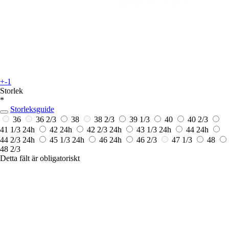
+-1
Storlek
*
Storleksguide
36
36 2/3
38
38 2/3
39 1/3
40
40 2/3
41 1/3
24h
42
24h
42 2/3
24h
43 1/3
24h
44
24h
44 2/3
24h
45 1/3
24h
46
24h
46 2/3
47 1/3
48
48 2/3
Detta fält är obligatoriskt