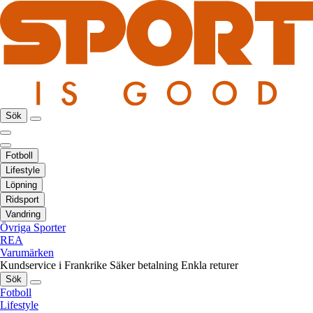
Sök
Fotboll
Lifestyle
Löpning
Ridsport
Vandring
Övriga Sporter
REA
Varumärken
Kundservice i Frankrike
Säker betalning
Enkla returer
Sök
Fotboll
Lifestyle