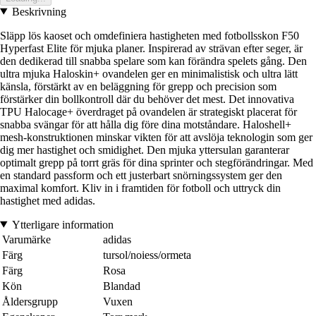
Beskrivning
Släpp lös kaoset och omdefiniera hastigheten med fotbollsskon F50
Hyperfast Elite för mjuka planer. Inspirerad av strävan efter seger, är
den dedikerad till snabba spelare som kan förändra spelets gång. Den
ultra mjuka Haloskin+ ovandelen ger en minimalistisk och ultra lätt
känsla, förstärkt av en beläggning för grepp och precision som
förstärker din bollkontroll där du behöver det mest. Det innovativa
TPU Halocage+ överdraget på ovandelen är strategiskt placerat för
snabba svängar för att hålla dig före dina motståndare. Haloshell+
mesh-konstruktionen minskar vikten för att avslöja teknologin som ger
dig mer hastighet och smidighet. Den mjuka yttersulan garanterar
optimalt grepp på torrt gräs för dina sprinter och stegförändringar. Med
en standard passform och ett justerbart snörningssystem ger den
maximal komfort. Kliv in i framtiden för fotboll och uttryck din
hastighet med adidas.
Ytterligare information
Varumärke
adidas
Färg
tursol/noiess/ormeta
Färg
Rosa
Kön
Blandad
Åldersgrupp
Vuxen