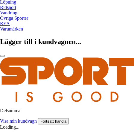
Löpning
Ridsport
Vandring
Övriga Sporter
REA
Varumärken
Lägger till i kundvagnen...
Delsumma
Visa min kundvagn
Fortsätt handla
Loading...