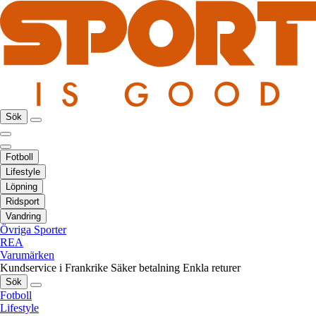
Sök
Fotboll
Lifestyle
Löpning
Ridsport
Vandring
Övriga Sporter
REA
Varumärken
Kundservice i Frankrike
Säker betalning
Enkla returer
Sök
Fotboll
Lifestyle