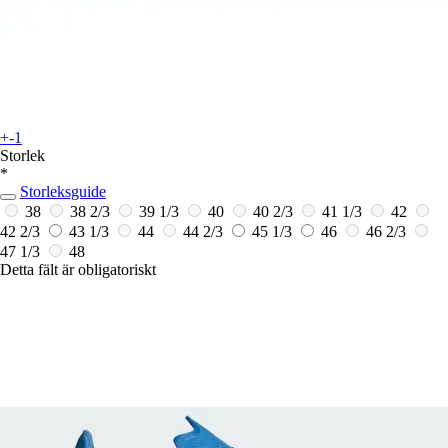
+-1
Storlek
*
Storleksguide
38
38 2/3
39 1/3
40
40 2/3
41 1/3
42
42 2/3
43 1/3
44
44 2/3
45 1/3
46
46 2/3
47 1/3
48
Detta fält är obligatoriskt