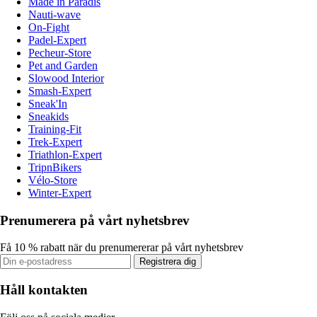
Made in Paradis
Nauti-wave
On-Fight
Padel-Expert
Pecheur-Store
Pet and Garden
Slowood Interior
Smash-Expert
Sneak'In
Sneakids
Training-Fit
Trek-Expert
Triathlon-Expert
TripnBikers
Vélo-Store
Winter-Expert
Prenumerera på vårt nyhetsbrev
Få 10 % rabatt när du prenumererar på vårt nyhetsbrev
Registrera dig
Håll kontakten