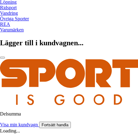
Löpning
Ridsport
Vandring
Övriga Sporter
REA
Varumärken
Lägger till i kundvagnen...
Delsumma
Visa min kundvagn
Fortsätt handla
Loading...