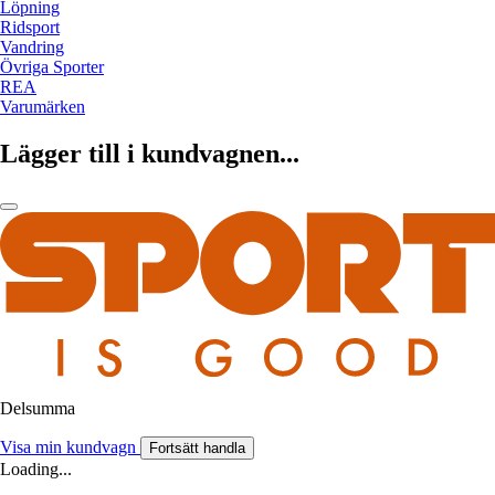
Löpning
Ridsport
Vandring
Övriga Sporter
REA
Varumärken
Lägger till i kundvagnen...
Delsumma
Visa min kundvagn
Fortsätt handla
Loading...