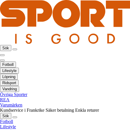
Sök
Fotboll
Lifestyle
Löpning
Ridsport
Vandring
Övriga Sporter
REA
Varumärken
Kundservice i Frankrike
Säker betalning
Enkla returer
Sök
Fotboll
Lifestyle