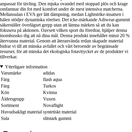
anpassat för tävling. Den mjuka ovandel med stoppad plös och krage
omfamnar din fot med komfort under de mest intensiva matcherna.
Mellansulan i EVA ger lätt dämpning, medan Lightstrike-insatsen i
hälen stödjer dynamiska rörelser. Det icke-märkande Adiwear-gummit
säkerställer överlägset grepp utan att lämna märken så att du kan
fokusera på aktionen. Oavsett vilken sport du föredrar, hjälper denna
inomhussko dig att nå dina mål. Denna produkt innehåller minst 20 %
återvunna material. Genom att återanvända redan skapade material
bidrar vi till att minska avfallet och vårt beroende av begränsade
resurser, för att minska det ekologiska fotavtrycket av de produkter vi
tillverkar.
Ytterligare information
Varumärke
adidas
Färg
flash aqua
Färg
Turkos
Kön
Kvinna
Åldersgrupp
Vuxen
Sortiment
Novaflight
Huvudsakligt material
syntetiskt material
Sula
slitstark gummi