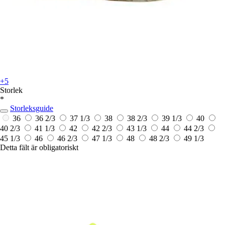
+5
Storlek
*
Storleksguide
36
36 2/3
37 1/3
38
38 2/3
39 1/3
40
40 2/3
41 1/3
42
42 2/3
43 1/3
44
44 2/3
45 1/3
46
46 2/3
47 1/3
48
48 2/3
49 1/3
Detta fält är obligatoriskt