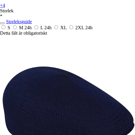
+4
Storlek
*
Storleksguide
S
M
24h
L
24h
XL
2XL
24h
Detta fält är obligatoriskt