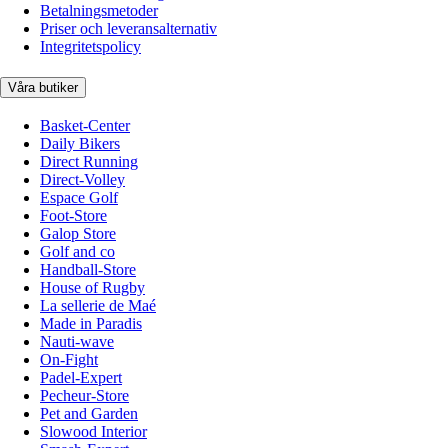
Betalningsmetoder
Priser och leveransalternativ
Integritetspolicy
Våra butiker
Basket-Center
Daily Bikers
Direct Running
Direct-Volley
Espace Golf
Foot-Store
Galop Store
Golf and co
Handball-Store
House of Rugby
La sellerie de Maé
Made in Paradis
Nauti-wave
On-Fight
Padel-Expert
Pecheur-Store
Pet and Garden
Slowood Interior