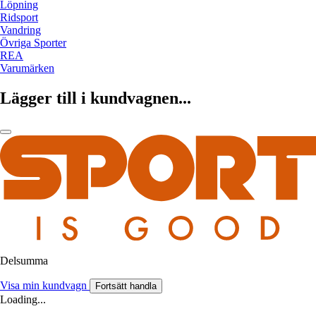
Löpning
Ridsport
Vandring
Övriga Sporter
REA
Varumärken
Lägger till i kundvagnen...
Delsumma
Visa min kundvagn
Fortsätt handla
Loading...