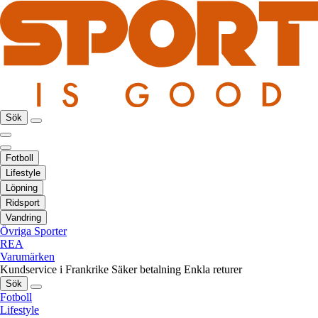
Sök
Fotboll
Lifestyle
Löpning
Ridsport
Vandring
Övriga Sporter
REA
Varumärken
Kundservice i Frankrike
Säker betalning
Enkla returer
Sök
Fotboll
Lifestyle