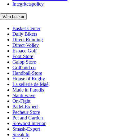
Integritetspolicy
Våra butiker
Basket-Center
Daily Bikers
Direct Running
Direct-Volley
Espace Golf
Foot-Store
Galop Store
Golf and co
Handball-Store
House of Rugby
La sellerie de Maé
Made in Paradis
Nauti-wave
On-Fight
Padel-Expert
Pecheur-Store
Pet and Garden
Slowood Interior
Smash-Expert
Sneak'In