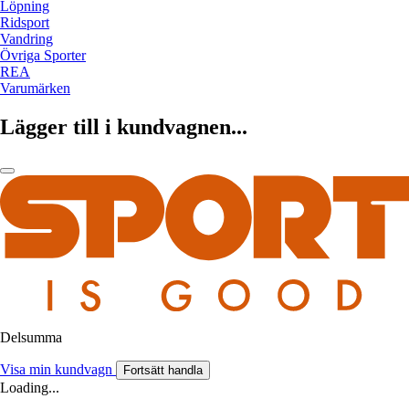
Löpning
Ridsport
Vandring
Övriga Sporter
REA
Varumärken
Lägger till i kundvagnen...
Delsumma
Visa min kundvagn
Fortsätt handla
Loading...