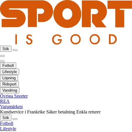
Sök
Fotboll
Lifestyle
Löpning
Ridsport
Vandring
Övriga Sporter
REA
Varumärken
Kundservice i Frankrike
Säker betalning
Enkla returer
Sök
Fotboll
Lifestyle