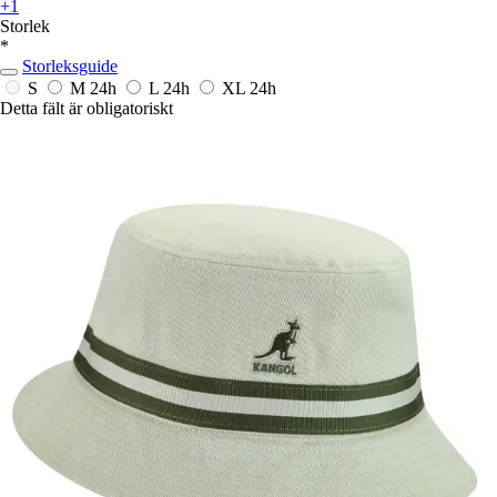
+1
Storlek
*
Storleksguide
S
M
24h
L
24h
XL
24h
Detta fält är obligatoriskt