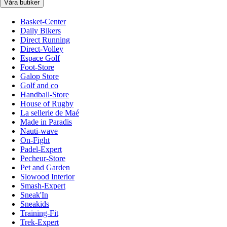
Våra butiker
Basket-Center
Daily Bikers
Direct Running
Direct-Volley
Espace Golf
Foot-Store
Galop Store
Golf and co
Handball-Store
House of Rugby
La sellerie de Maé
Made in Paradis
Nauti-wave
On-Fight
Padel-Expert
Pecheur-Store
Pet and Garden
Slowood Interior
Smash-Expert
Sneak'In
Sneakids
Training-Fit
Trek-Expert