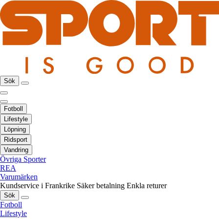
Sök
Fotboll
Lifestyle
Löpning
Ridsport
Vandring
Övriga Sporter
REA
Varumärken
Kundservice i Frankrike
Säker betalning
Enkla returer
Sök
Fotboll
Lifestyle