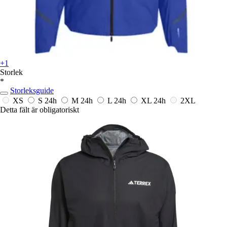
+1
Storlek
*
Storleksguide
XS
S
24h
M
24h
L
24h
XL
24h
2XL
Detta fält är obligatoriskt