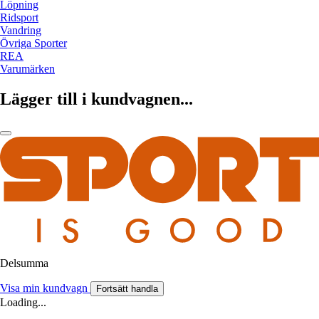
Löpning
Ridsport
Vandring
Övriga Sporter
REA
Varumärken
Lägger till i kundvagnen...
Delsumma
Visa min kundvagn
Fortsätt handla
Loading...