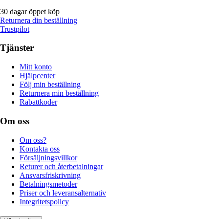
30 dagar öppet köp
Returnera din beställning
Trustpilot
Tjänster
Mitt konto
Hjälpcenter
Följ min beställning
Returnera min beställning
Rabattkoder
Om oss
Om oss?
Kontakta oss
Försäljningsvillkor
Returer och återbetalningar
Ansvarsfriskrivning
Betalningsmetoder
Priser och leveransalternativ
Integritetspolicy