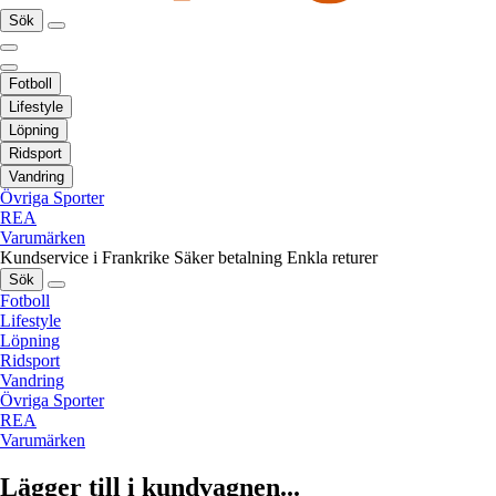
Sök
Fotboll
Lifestyle
Löpning
Ridsport
Vandring
Övriga Sporter
REA
Varumärken
Kundservice i Frankrike
Säker betalning
Enkla returer
Sök
Fotboll
Lifestyle
Löpning
Ridsport
Vandring
Övriga Sporter
REA
Varumärken
Lägger till i kundvagnen...