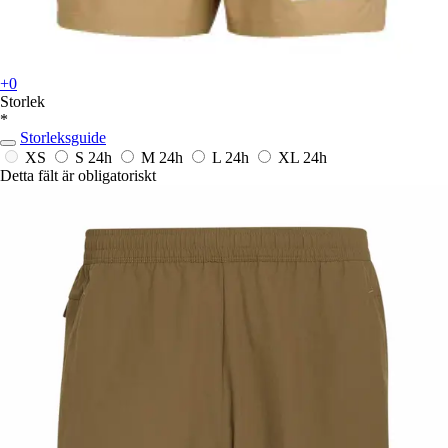
+0
Storlek
*
Storleksguide
XS
S
24h
M
24h
L
24h
XL
24h
Detta fält är obligatoriskt