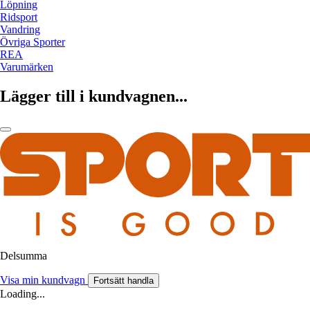
Löpning
Ridsport
Vandring
Övriga Sporter
REA
Varumärken
Lägger till i kundvagnen...
Delsumma
Visa min kundvagn
Fortsätt handla
Loading...