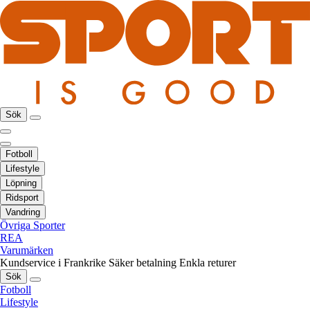
Sök
Fotboll
Lifestyle
Löpning
Ridsport
Vandring
Övriga Sporter
REA
Varumärken
Kundservice i Frankrike
Säker betalning
Enkla returer
Sök
Fotboll
Lifestyle