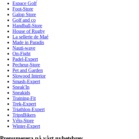
Espace Golf
Foot-Store
Galop Store
Golf and co
Handball-Store
House of Rugby
La sellerie de Maé
Made in Paradis
Nauti-wave
On-Fight
Padel-Expert
Pecheur-Store
Pet and Garden
Slowood Interior
Smash-Expert
Sneak'In
Sneakids
Training-Fit
Trek-Expert
Triathlon-Expert
TripnBikers
Vélo-Store
Winter-Expert
Prenumerera på vårt nyhetsbrev