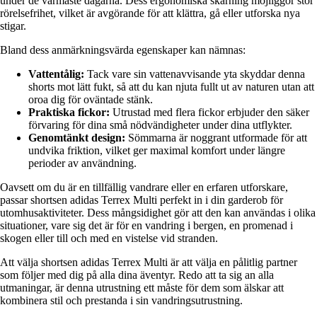
under de varmaste dagarna. Dess ergonomiska skärning möjliggör stor
rörelsefrihet, vilket är avgörande för att klättra, gå eller utforska nya
stigar.
Bland dess anmärkningsvärda egenskaper kan nämnas:
Vattentålig:
Tack vare sin vattenavvisande yta skyddar denna
shorts mot lätt fukt, så att du kan njuta fullt ut av naturen utan att
oroa dig för oväntade stänk.
Praktiska fickor:
Utrustad med flera fickor erbjuder den säker
förvaring för dina små nödvändigheter under dina utflykter.
Genomtänkt design:
Sömmarna är noggrant utformade för att
undvika friktion, vilket ger maximal komfort under längre
perioder av användning.
Oavsett om du är en tillfällig vandrare eller en erfaren utforskare,
passar shortsen adidas Terrex Multi perfekt in i din garderob för
utomhusaktiviteter. Dess mångsidighet gör att den kan användas i olika
situationer, vare sig det är för en vandring i bergen, en promenad i
skogen eller till och med en vistelse vid stranden.
Att välja shortsen adidas Terrex Multi är att välja en pålitlig partner
som följer med dig på alla dina äventyr. Redo att ta sig an alla
utmaningar, är denna utrustning ett måste för dem som älskar att
kombinera stil och prestanda i sin vandringsutrustning.